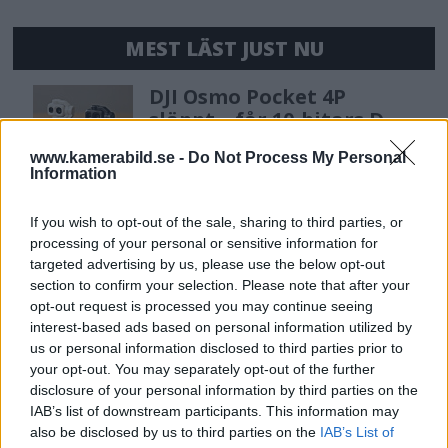
MEST LÄST JUST NU
DJI Osmo Pocket 4P
släppt – får 10-bitars D-
Log 2 & 3x optisk zoom
www.kamerabild.se -
Do Not Process My Personal
Information
Sony lägger bud på
If you wish to opt-out of the sale, sharing to third parties, or
Tamron – kan vara värt
processing of your personal or sensitive information for
12 miljarder kronor
targeted advertising by us, please use the below opt-out
section to confirm your selection. Please note that after your
opt-out request is processed you may continue seeing
interest-based ads based on personal information utilized by
OM System lanserar
us or personal information disclosed to third parties prior to
gratislån av kameror &
your opt-out. You may separately opt-out of the further
objektiv i Sverige
disclosure of your personal information by third parties on the
IAB’s list of downstream participants. This information may
also be disclosed by us to third parties on the
IAB’s List of