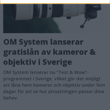
OM System lanserar
gratislån av kameror &
objektiv i Sverige
OM System lanserar nu "Test & Wow"-
programmet i Sverige, vilket gör det möjligt
att låna hem kameror och objektiv under fem
dagar för att se hur utrustningen passar dina
behov.