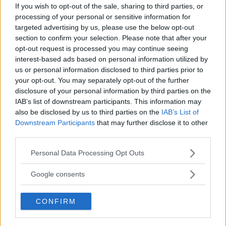
If you wish to opt-out of the sale, sharing to third parties, or
processing of your personal or sensitive information for
targeted advertising by us, please use the below opt-out
Dolby Vision 2 lanseras –
section to confirm your selection. Please note that after your
opt-out request is processed you may continue seeing
nästa generation HDR ger
interest-based ads based on personal information utilized by
us or personal information disclosed to third parties prior to
bättre bild
your opt-out. You may separately opt-out of the further
disclosure of your personal information by third parties on the
IAB’s list of downstream participants. This information may
För de som älskar både film och dynamiskt
also be disclosed by us to third parties on the
IAB’s List of
omfång släpps nu Dolby Vision 2, en ny
Downstream Participants
that may further disclose it to other
bildmotor som analyserar bilden och scenen
third parties.
och förbättrar den för tittaren.
Please note that this website/app uses one or more Google
Personal Data Processing Opt Outs
services and may gather and store information including but
not limited to your visit or usage behaviour. You may click to
Google consents
grant or deny consent to Google and its third-party tags to
use your data for below specified purposes in below Google
CONFIRM
consent section.