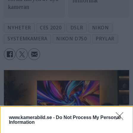
fullformat
kameran
NYHETER
CES 2020
DSLR
NIKON
SYSTEMKAMERA
NIKON D750
PRYLAR
www.kamerabild.se -
Do Not Process My Personal
Information