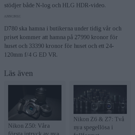
stödjer både N-log och HLG HDR-video.
ANNONS
D780 ska hamna i butikerna under tidig vår och
priset kommer att hamna på 27990 kronor för
huset och 33390 kronor för huset och ett 24-
120mm f/4 G ED VR.
Läs även
Nikon Z6 & Z7: Två
Nikon Z50: Våra
nya spegellösa i
första intryck av nya