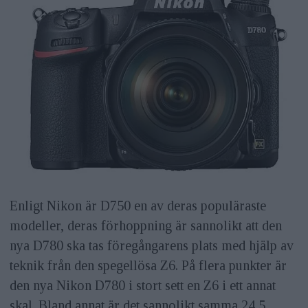
Enligt Nikon är D750 en av deras populäraste
modeller, deras förhoppning är sannolikt att den
nya D780 ska tas föregångarens plats med hjälp av
teknik från den spegellösa Z6. På flera punkter är
den nya Nikon D780 i stort sett en Z6 i ett annat
skal. Bland annat är det sannolikt samma 24,5