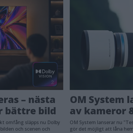
eras – nästa
OM System la
 bättre bild
av kameror &
skt omfång släpps nu Dolby
OM System lanserar nu "Tes
 bilden och scenen och
gör det möjligt att låna h