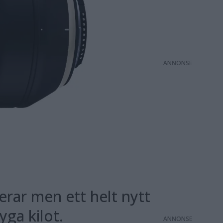
ANNONS
rar men ett helt nytt
yga kilot.
ANNONS