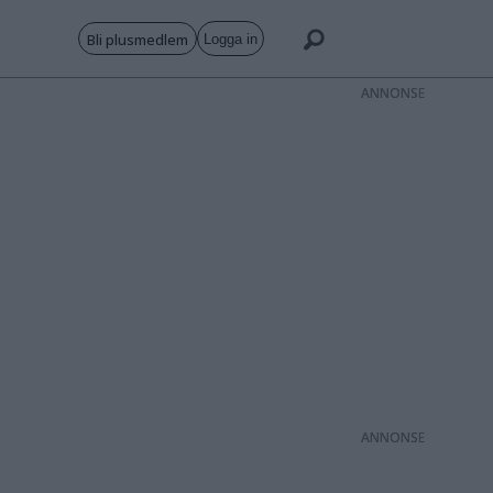
Bli plusmedlem
Logga in
ANNONS
ANNONS