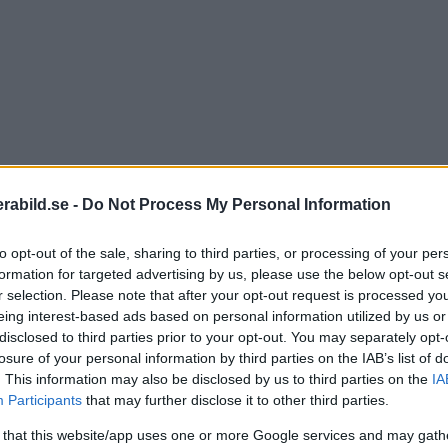
abild.se -
Do Not Process My Personal Information
objektiv som blir populära alternativ till kameratillver
to opt-out of the sale, sharing to third parties, or processing of your per
formation for targeted advertising by us, please use the below opt-out s
ell med den omtyckta brännvidden 100-400 millimeter. D
r selection. Please note that after your opt-out request is processed y
mm f/5-6,3
. Enligt Tamron ska den endast väga 1115g 
eing interest-based ads based on personal information utilized by us or
 på Tamrons uppgifter innebär det att det är ett av de l
disclosed to third parties prior to your opt-out. You may separately opt-
losure of your personal information by third parties on the IAB’s list of
. This information may also be disclosed by us to third parties on the
IA
lart ett sätt att hålla nere vikten. Objektivkroppen är d
Participants
that may further disclose it to other third parties.
t håller nere vikten. Det har också en något simplare 
 that this website/app uses one or more Google services and may gath