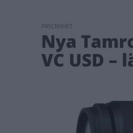
PRYLNYHET
Nya Tamro
VC USD – l