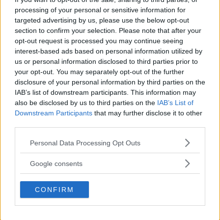
processing of your personal or sensitive information for
targeted advertising by us, please use the below opt-out
section to confirm your selection. Please note that after your
opt-out request is processed you may continue seeing
interest-based ads based on personal information utilized by
us or personal information disclosed to third parties prior to
your opt-out. You may separately opt-out of the further
Nya Zeeland är bland annat känt för sin vackra
disclosure of your personal information by third parties on the
natur och dramatiska landskap, något som varje år
IAB’s list of downstream participants. This information may
also be disclosed by us to third parties on the
IAB’s List of
drar mängder av turister. Men nu har de
Downstream Participants
that may further disclose it to other
nyazeeländska myndigheterna tröttnat på alla
third parties.
klichébilder som postas i sociala medier: ”Det
Please note that this website/app uses one or more Google
Personal Data Processing Opt Outs
finns så många otroliga saker att göra i Nya
services and may gather and store information including but
Zeeland förutom de sociala trenderna”, säger en
not limited to your visit or usage behaviour. You may click to
Google consents
grant or deny consent to Google and its third-party tags to
representant för Nya Zeelands turistbyråer till den
use your data for below specified purposes in below Google
lokala nyhetsbyrån.
CONFIRM
consent section.