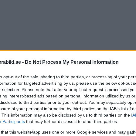
abild.se -
Do Not Process My Personal Information
to opt-out of the sale, sharing to third parties, or processing of your per
formation for targeted advertising by us, please use the below opt-out s
r selection. Please note that after your opt-out request is processed y
gre än att ta de uppenbara bilderna. Jag hade lyxen att
eing interest-based ads based on personal information utilized by us or
disclosed to third parties prior to your opt-out. You may separately opt-
losure of your personal information by third parties on the IAB’s list of
. This information may also be disclosed by us to third parties on the
IA
ysterin kring honom. Jag försökte få ihop en komplett
Participants
that may further disclose it to other third parties.
 that this website/app uses one or more Google services and may gath