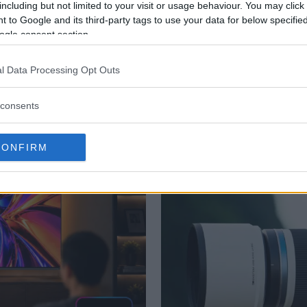
New York Times efter att ha jobbat tre år som fotogr
including but not limited to your visit or usage behaviour. You may click 
 to Google and its third-party tags to use your data for below specifi
o 2005.
ogle consent section.
l Data Processing Opt Outs
consents
CONFIRM