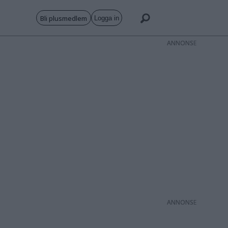
Bli plusmedlem
Logga in
ANNONS
ANNONS