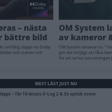
eras – nästa
OM System la
 bättre bild
av kameror &
skt omfång släpps nu Dolby
OM System lanserar nu "Tes
 bilden och scenen och
gör det möjligt att låna h
för att se hur utrustningen
MEST LÄST JUST NU
äppt – får 10-bitars D-Log 2 & 3x optisk zoom