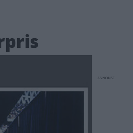
rpris
ANNONS