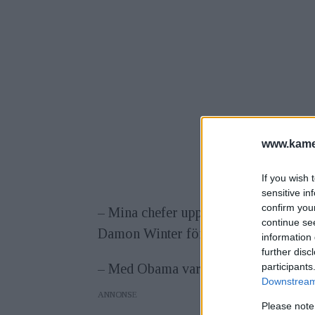
www.kamer
If you wish 
sensitive in
confirm you
– Mina chefer uppmanade mig att gå län
continue se
Damon Winter för sin egen tidning.
information 
further disc
participants
– Med Obama var mycket av historien h
Downstream 
ANNONS
Please note