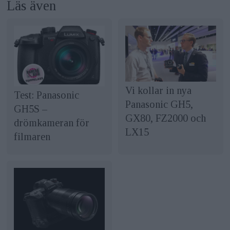
Läs även
Vi kollar in nya
Test: Panasonic
Panasonic GH5,
GH5S –
GX80, FZ2000 och
drömkameran för
LX15
filmaren