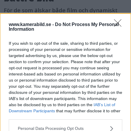
För de som älskar både film och dynamiskt
omfång släpps nu Dolby Vision 2, en ny
bildmotor som analyserar bilden och scenen
www.kamerabild.se -
Do Not Process My Personal
Information
och förbättrar den för tittaren.
If you wish to opt-out of the sale, sharing to third parties, or
processing of your personal or sensitive information for
targeted advertising by us, please use the below opt-out
section to confirm your selection. Please note that after your
opt-out request is processed you may continue seeing
interest-based ads based on personal information utilized by
us or personal information disclosed to third parties prior to
your opt-out. You may separately opt-out of the further
disclosure of your personal information by third parties on the
IAB’s list of downstream participants. This information may
also be disclosed by us to third parties on the
IAB’s List of
Downstream Participants
that may further disclose it to other
third parties.
OM System lanserar
Please note that this website/app uses one or more Google
Personal Data Processing Opt Outs