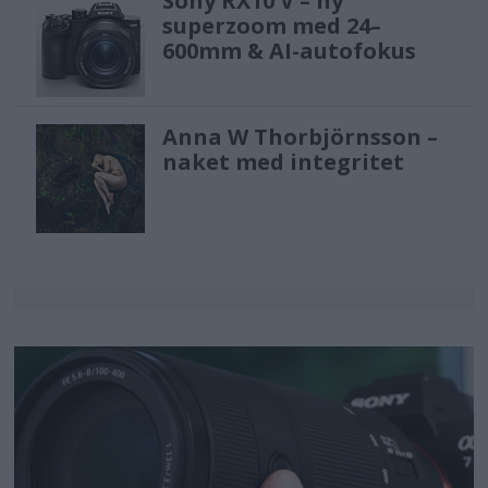
Sony RX10 V – ny
superzoom med 24–
600mm & AI-autofokus
Anna W Thorbjörnsson –
naket med integritet