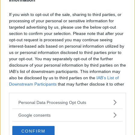
If you wish to opt-out of the sale, sharing to third parties, or
processing of your personal or sensitive information for
targeted advertising by us, please use the below opt-out
section to confirm your selection. Please note that after your
opt-out request is processed you may continue seeing
interest-based ads based on personal information utilized by
us or personal information disclosed to third parties prior to
your opt-out. You may separately opt-out of the further
disclosure of your personal information by third parties on the
OM System lanserar
IAB’s list of downstream participants. This information may
also be disclosed by us to third parties on the
IAB’s List of
gratislån av kameror &
Downstream Participants
that may further disclose it to other
third parties.
objektiv i Sverige
Please note that this website/app uses one or more Google
Personal Data Processing Opt Outs
services and may gather and store information including but
OM System lanserar nu "Test & Wow"-
not limited to your visit or usage behaviour. You may click to
Google consents
programmet i Sverige, vilket gör det möjligt
grant or deny consent to Google and its third-party tags to
att låna hem kameror och objektiv under fem
use your data for below specified purposes in below Google
CONFIRM
dagar för att se hur utrustningen passar dina
consent section.