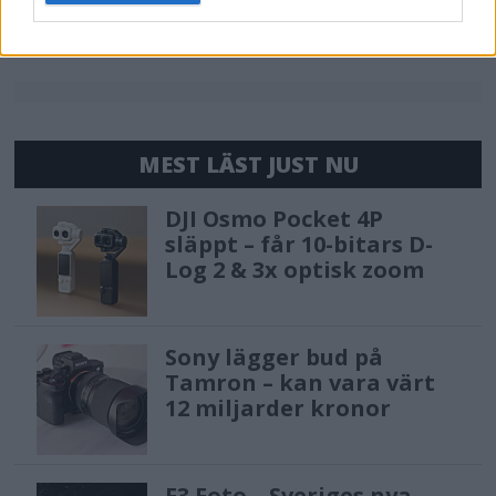
behov.
MEST LÄST JUST NU
DJI Osmo Pocket 4P
släppt – får 10-bitars D-
Log 2 & 3x optisk zoom
Sony lägger bud på
Tamron – kan vara värt
12 miljarder kronor
F3 Foto – Sveriges nya