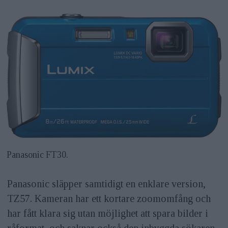
Panasonic FT30.
Panasonic släpper samtidigt en enklare version,
TZ57. Kameran har ett kortare zoomomfång och
har fått klara sig utan möjlighet att spara bilder i
råformat, och saknar också den inbyggda sökaren.