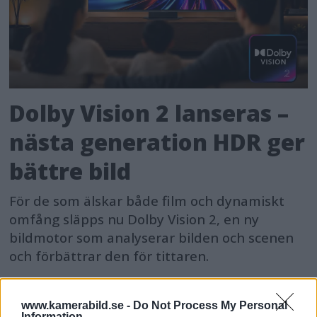
Dolby Vision 2 lanseras –
nästa generation HDR ger
bättre bild
För de som älskar både film och dynamiskt
omfång släpps nu Dolby Vision 2, en ny
bildmotor som analyserar bilden och scenen
och förbättrar den för tittaren.
www.kamerabild.se -
Do Not Process My Personal
Information