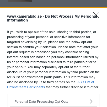
Sony lägger bud på
Tamron – kan vara värt
www.kamerabild.se -
Do Not Process My Personal
Information
12 miljarder kronor
If you wish to opt-out of the sale, sharing to third parties, or
processing of your personal or sensitive information for
OM System lanserar
targeted advertising by us, please use the below opt-out
gratislån av kameror &
section to confirm your selection. Please note that after your
objektiv i Sverige
opt-out request is processed you may continue seeing
interest-based ads based on personal information utilized by
us or personal information disclosed to third parties prior to
your opt-out. You may separately opt-out of the further
Sony FE 100-400mm F5,6-8
disclosure of your personal information by third parties on the
OSS – lätt telezoom för
IAB’s list of downstream participants. This information may
fågel, sport & natur
also be disclosed by us to third parties on the
IAB’s List of
Downstream Participants
that may further disclose it to other
third parties.
F3 Foto – Sveriges nya
Please note that this website/app uses one or more Google
Personal Data Processing Opt Outs
fotodagar till Göteborg,
services and may gather and store information including but