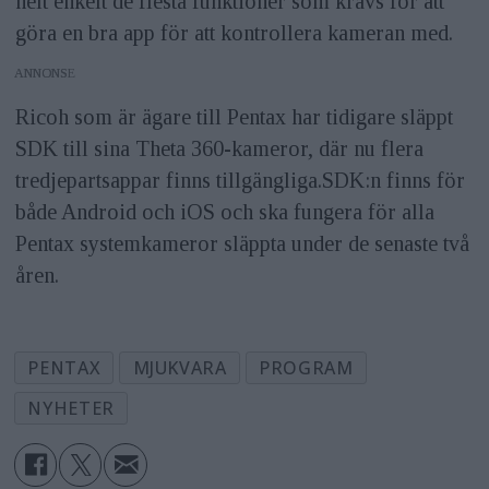
helt enkelt de flesta funktioner som krävs för att
göra en bra app för att kontrollera kameran med.
ANNONS
Ricoh som är ägare till Pentax har tidigare släppt
SDK till sina Theta 360-kameror, där nu flera
tredjepartsappar finns tillgängliga.SDK:n finns för
både Android och iOS och ska fungera för alla
Pentax systemkameror släppta under de senaste två
åren.
PENTAX
MJUKVARA
PROGRAM
NYHETER