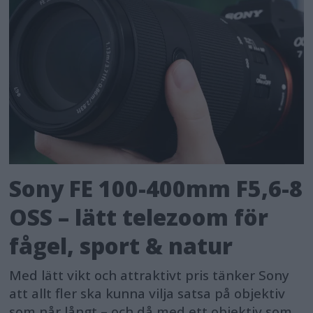
Sony FE 100-400mm F5,6-8
OSS – lätt telezoom för
fågel, sport & natur
Med lätt vikt och attraktivt pris tänker Sony
att allt fler ska kunna vilja satsa på objektiv
som når långt – och då med ett objektiv som