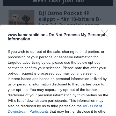
MEST LÄST JUST NU
DJI Osmo Pocket 4P
släppt – får 10-bitars D-
Log 2 & 3x optisk zoom
www.kamerabild.se -
Do Not Process My Personal
Information
Sony lägger bud på
Tamron – kan vara värt
If you wish to opt-out of the sale, sharing to third parties, or
12 miljarder kronor
processing of your personal or sensitive information for
targeted advertising by us, please use the below opt-out
section to confirm your selection. Please note that after your
opt-out request is processed you may continue seeing
F3 Foto – Sveriges nya
interest-based ads based on personal information utilized by
fotodagar till Göteborg,
us or personal information disclosed to third parties prior to
Lund & Stockholm
your opt-out. You may separately opt-out of the further
disclosure of your personal information by third parties on the
IAB’s list of downstream participants. This information may
also be disclosed by us to third parties on the
IAB’s List of
Sony FE 100-400mm F5,6-8
Downstream Participants
that may further disclose it to other