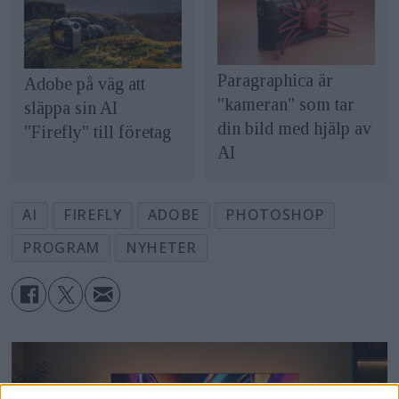
Paragraphica är
Adobe på väg att
"kameran" som tar
släppa sin AI
din bild med hjälp av
"Firefly" till företag
AI
AI
FIREFLY
ADOBE
PHOTOSHOP
PROGRAM
NYHETER