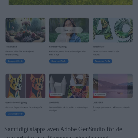
Samtidigt släpps även Adobe GenStudio för de
som arbetar mot företagsmarknaden med