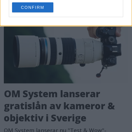
use your data for below specified purposes in below Google
CONFIRM
consent section.
OM System lanserar
gratislån av kameror &
objektiv i Sverige
OM System lanserar nu "Test & Wow"-