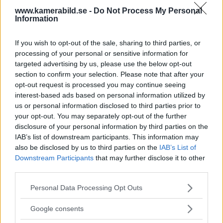
www.kamerabild.se -
Do Not Process My Personal
Information
If you wish to opt-out of the sale, sharing to third parties, or
processing of your personal or sensitive information for
targeted advertising by us, please use the below opt-out
section to confirm your selection. Please note that after your
opt-out request is processed you may continue seeing
interest-based ads based on personal information utilized by
us or personal information disclosed to third parties prior to
Dolby Vision 2 lanseras –
your opt-out. You may separately opt-out of the further
disclosure of your personal information by third parties on the
nästa generation HDR ger
IAB’s list of downstream participants. This information may
also be disclosed by us to third parties on the
IAB’s List of
bättre bild
Downstream Participants
that may further disclose it to other
third parties.
För de som älskar både film och dynamiskt
Please note that this website/app uses one or more Google
Personal Data Processing Opt Outs
omfång släpps nu Dolby Vision 2, en ny
services and may gather and store information including but
bildmotor som analyserar bilden och scenen
not limited to your visit or usage behaviour. You may click to
Google consents
och förbättrar den för tittaren.
grant or deny consent to Google and its third-party tags to