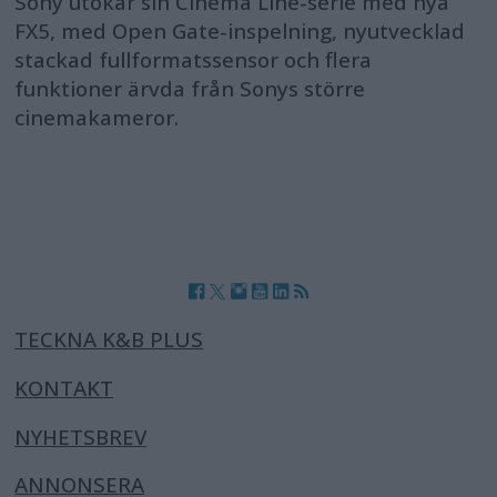
Sony utökar sin Cinema Line-serie med nya
FX5, med Open Gate-inspelning, nyutvecklad
stackad fullformatssensor och flera
funktioner ärvda från Sonys större
cinemakameror.
TECKNA K&B PLUS
KONTAKT
NYHETSBREV
ANNONSERA