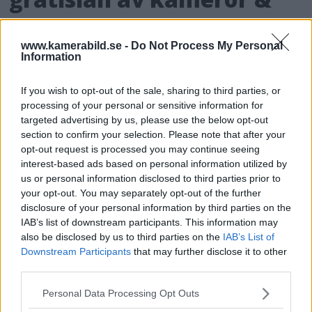
objektiv i Sverige
www.kamerabild.se -
Do Not Process My Personal
OM System lanserar nu "Test & Wow"-
Information
programmet i Sverige, vilket gör det möjligt
att låna hem kameror och objektiv under fem
If you wish to opt-out of the sale, sharing to third parties, or
processing of your personal or sensitive information for
dagar för att se hur utrustningen passar dina
targeted advertising by us, please use the below opt-out
behov.
section to confirm your selection. Please note that after your
opt-out request is processed you may continue seeing
interest-based ads based on personal information utilized by
us or personal information disclosed to third parties prior to
your opt-out. You may separately opt-out of the further
disclosure of your personal information by third parties on the
MEST LÄST JUST NU
IAB’s list of downstream participants. This information may
also be disclosed by us to third parties on the
IAB’s List of
DJI Osmo Pocket 4P
Downstream Participants
that may further disclose it to other
släppt – får 10-bitars D-
third parties.
Log 2 & 3x optisk zoom
Please note that this website/app uses one or more Google
Personal Data Processing Opt Outs
services and may gather and store information including but