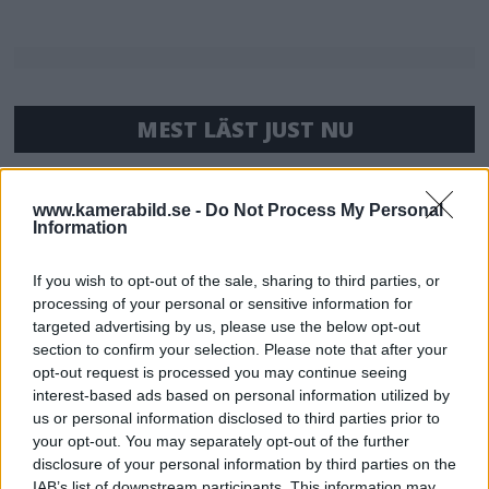
MEST LÄST JUST NU
DJI Osmo Pocket 4P
släppt – får 10-bitars D-
www.kamerabild.se -
Do Not Process My Personal
Information
Log 2 & 3x optisk zoom
If you wish to opt-out of the sale, sharing to third parties, or
processing of your personal or sensitive information for
Sony lägger bud på
targeted advertising by us, please use the below opt-out
Tamron – kan vara värt
section to confirm your selection. Please note that after your
12 miljarder kronor
opt-out request is processed you may continue seeing
interest-based ads based on personal information utilized by
us or personal information disclosed to third parties prior to
your opt-out. You may separately opt-out of the further
OM System lanserar
disclosure of your personal information by third parties on the
gratislån av kameror &
IAB’s list of downstream participants. This information may