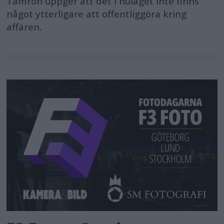
Tamron uppger att det i nuläget inte finns
något ytterligare att offentliggöra kring
affären.