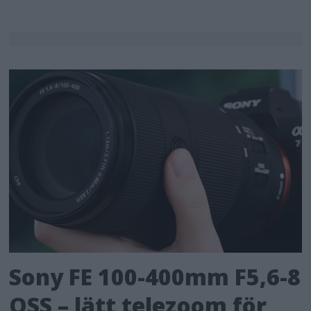
Sony FE 100-400mm F5,6-8
OSS – lätt telezoom för