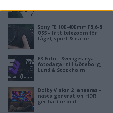
gratislån av kameror &
objektiv i Sverige
Sony FE 100-400mm F5,6-8
OSS – lätt telezoom för
fågel, sport & natur
F3 Foto – Sveriges nya
fotodagar till Göteborg,
Lund & Stockholm
Dolby Vision 2 lanseras –
nästa generation HDR
ger bättre bild