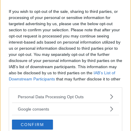
behov.
If you wish to opt-out of the sale, sharing to third parties, or
processing of your personal or sensitive information for
targeted advertising by us, please use the below opt-out
section to confirm your selection. Please note that after your
opt-out request is processed you may continue seeing
MEST LÄST JUST NU
interest-based ads based on personal information utilized by
us or personal information disclosed to third parties prior to
DJI Osmo Pocket 4P
your opt-out. You may separately opt-out of the further
släppt – får 10-bitars D-
disclosure of your personal information by third parties on the
Log 2 & 3x optisk zoom
IAB’s list of downstream participants. This information may
also be disclosed by us to third parties on the
IAB’s List of
Downstream Participants
that may further disclose it to other
third parties.
Sony lägger bud på
Tamron – kan vara värt
Please note that this website/app uses one or more Google
Personal Data Processing Opt Outs
12 miljarder kronor
services and may gather and store information including but
not limited to your visit or usage behaviour. You may click to
Google consents
grant or deny consent to Google and its third-party tags to
use your data for below specified purposes in below Google
OM System lanserar
CONFIRM
consent section.