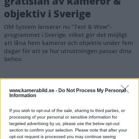
gratislån av kameror &
objektiv i Sverige
OM System lanserar nu "Test & Wow"-
programmet i Sverige, vilket gör det möjligt
att låna hem kameror och objektiv under fem
dagar för att se hur utrustningen passar dina
behov.
www.kamerabild.se -
Do Not Process My Personal
Information
MEST LÄST JUST NU
If you wish to opt-out of the sale, sharing to third parties, or
DJI Osmo Pocket 4P
processing of your personal or sensitive information for
släppt – får 10-bitars D-
targeted advertising by us, please use the below opt-out
Log 2 & 3x optisk zoom
section to confirm your selection. Please note that after your
opt-out request is processed you may continue seeing