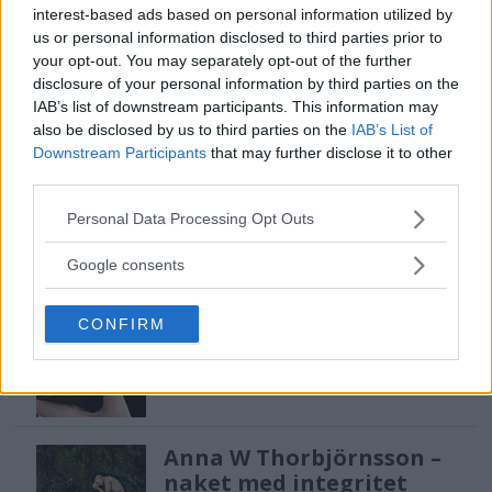
interest-based ads based on personal information utilized by
us or personal information disclosed to third parties prior to
Sony lägger bud på
your opt-out. You may separately opt-out of the further
Tamron – kan vara värt
disclosure of your personal information by third parties on the
12 miljarder kronor
IAB’s list of downstream participants. This information may
also be disclosed by us to third parties on the
IAB’s List of
Downstream Participants
that may further disclose it to other
third parties.
F3 Foto – Sveriges nya
fotodagar till Göteborg,
Please note that this website/app uses one or more Google
Personal Data Processing Opt Outs
Lund & Stockholm
services and may gather and store information including but
not limited to your visit or usage behaviour. You may click to
Google consents
grant or deny consent to Google and its third-party tags to
use your data for below specified purposes in below Google
Sony FE 100-400mm F5,6-8
CONFIRM
consent section.
OSS – lätt telezoom för
fågel, sport & natur
Anna W Thorbjörnsson –
naket med integritet