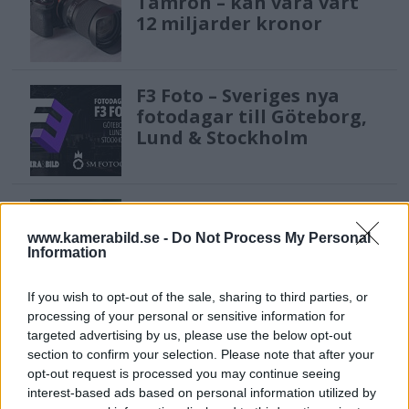
Tamron – kan vara värt
12 miljarder kronor
F3 Foto – Sveriges nya
fotodagar till Göteborg,
Lund & Stockholm
Sony FE 100-400mm F5,6-8
OSS – lätt telezoom för
www.kamerabild.se -
Do Not Process My Personal
fågel, sport & natur
Information
If you wish to opt-out of the sale, sharing to third parties, or
processing of your personal or sensitive information for
Anna W Thorbjörnsson –
targeted advertising by us, please use the below opt-out
naket med integritet
section to confirm your selection. Please note that after your
opt-out request is processed you may continue seeing
interest-based ads based on personal information utilized by