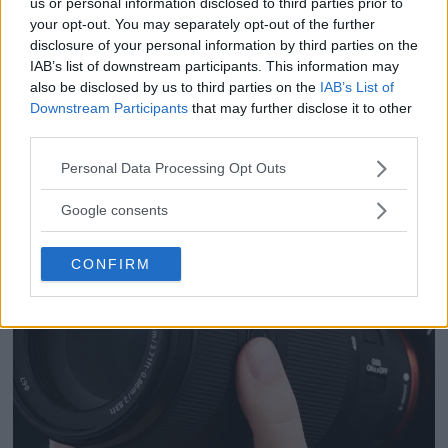
us or personal information disclosed to third parties prior to
your opt-out. You may separately opt-out of the further
Sony RX10 V – ny
disclosure of your personal information by third parties on the
superzoom med 24–
IAB’s list of downstream participants. This information may
600mm & AI-autofokus
also be disclosed by us to third parties on the
IAB’s List of
Downstream Participants
that may further disclose it to other
third parties.
Please note that this website/app uses one or more Google
Personal Data Processing Opt Outs
services and may gather and store information including but
not limited to your visit or usage behaviour. You may click to
Google consents
grant or deny consent to Google and its third-party tags to
use your data for below specified purposes in below Google
CONFIRM
consent section.