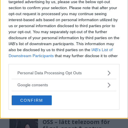
targeted advertising by us, please use the below opt-out
DJI Osmo Pocket 4P
section to confirm your selection. Please note that after your
släppt – får 10-bitars D-
opt-out request is processed you may continue seeing
interest-based ads based on personal information utilized by
Log 2 & 3x optisk zoom
us or personal information disclosed to third parties prior to
your opt-out. You may separately opt-out of the further
disclosure of your personal information by third parties on the
Sony lägger bud på
IAB’s list of downstream participants. This information may
Tamron – kan vara värt
also be disclosed by us to third parties on the
IAB’s List of
12 miljarder kronor
Downstream Participants
that may further disclose it to other
third parties.
Please note that this website/app uses one or more Google
Personal Data Processing Opt Outs
services and may gather and store information including but
F3 Foto – Sveriges nya
not limited to your visit or usage behaviour. You may click to
fotodagar till Göteborg,
Google consents
grant or deny consent to Google and its third-party tags to
Lund & Stockholm
use your data for below specified purposes in below Google
CONFIRM
consent section.
Sony FE 100-400mm F5,6-8
OSS – lätt telezoom för