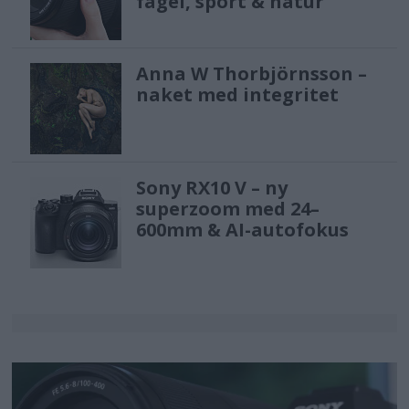
fågel, sport & natur
Anna W Thorbjörnsson –
naket med integritet
Sony RX10 V – ny
superzoom med 24–
600mm & AI-autofokus