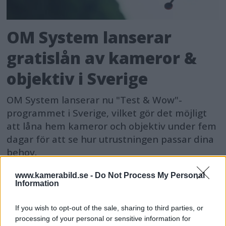
OM System lanserar
gratislån av kameror &
objektiv i Sverige
OM System lanserar nu "Test & Wow"-
programmet i Sverige, vilket gör det möjligt
att låna hem kameror och objektiv under fem
dagar för att se hur utrustningen passar dina
behov.
www.kamerabild.se -
Do Not Process My Personal
Information
If you wish to opt-out of the sale, sharing to third parties, or
MEST LÄST JUST NU
processing of your personal or sensitive information for