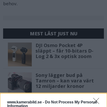
behov.
MEST LÄST JUST NU
DJI Osmo Pocket 4P
släppt – får 10-bitars D-
Log 2 & 3x optisk zoom
Sony lägger bud på
Tamron – kan vara värt
12 miljarder kronor
www.kamerabild.se -
Do Not Process My Personal
F3 Foto – Sveriges nya
Information