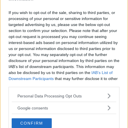
fotodagar till Göteborg,
Lund & Stockholm
If you wish to opt-out of the sale, sharing to third parties, or
processing of your personal or sensitive information for
targeted advertising by us, please use the below opt-out
section to confirm your selection. Please note that after your
Sony FE 100-400mm F5,6-8
opt-out request is processed you may continue seeing
OSS – lätt telezoom för
interest-based ads based on personal information utilized by
fågel, sport & natur
us or personal information disclosed to third parties prior to
your opt-out. You may separately opt-out of the further
disclosure of your personal information by third parties on the
IAB’s list of downstream participants. This information may
Anna W Thorbjörnsson –
also be disclosed by us to third parties on the
IAB’s List of
naket med integritet
Downstream Participants
that may further disclose it to other
third parties.
Please note that this website/app uses one or more Google
Personal Data Processing Opt Outs
services and may gather and store information including but
Sony RX10 V – ny
not limited to your visit or usage behaviour. You may click to
Google consents
superzoom med 24–
grant or deny consent to Google and its third-party tags to
600mm & AI-autofokus
use your data for below specified purposes in below Google
CONFIRM
consent section.