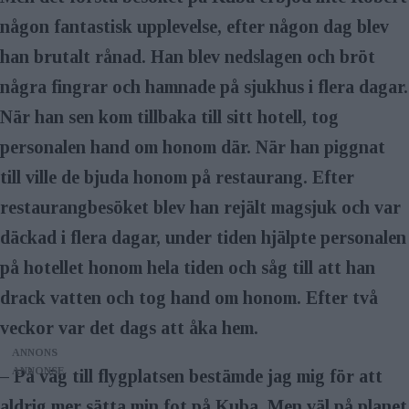
någon fantastisk upplevelse, efter någon dag blev
han brutalt rånad. Han blev nedslagen och bröt
några fingrar och hamnade på sjukhus i flera dagar.
När han sen kom tillbaka till sitt hotell, tog
personalen hand om honom där. När han piggnat
till ville de bjuda honom på restau­rang. Efter
restaurangbesöket blev han rejält magsjuk och var
däckad i flera dagar, under tiden hjälpte personalen
på hotellet honom hela tiden och såg till att han
drack vatten och tog hand om honom. Efter två
veckor var det dags att åka hem.
ANNONS
– På väg till flygplatsen bestämde jag mig för att
aldrig mer sätta min fot på Kuba. Men väl på planet