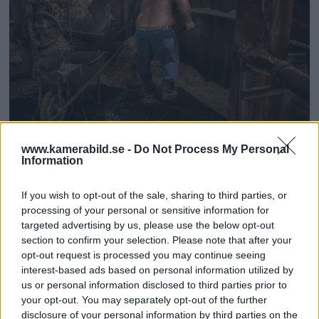
www.kamerabild.se -
Do Not Process My Personal
Information
Det som driver honom är nyfikenheten,
If you wish to opt-out of the sale, sharing to third parties, or
nyfikenheten på andra människor. Han vill se hur de
processing of your personal or sensitive information for
targeted advertising by us, please use the below opt-out
lever. Hur de har det. Vad som driver dem. Komma
section to confirm your selection. Please note that after your
in under den ytliga fernissan och komma åt de
opt-out request is processed you may continue seeing
interest-based ads based on personal information utilized by
riktiga människorna där bakom.
us or personal information disclosed to third parties prior to
your opt-out. You may separately opt-out of the further
– Jag skulle säkert vara lika nyfiken och vilja träffa
disclosure of your personal information by third parties on the