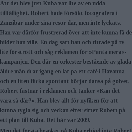
Att det blev just Kuba var lite av en udda
tillfällighet. Robert hade försökt fotografera i
Zanzibar under sina resor där, men inte lyckats.
Han var därför frustrerad över att inte kunna få de
bilder han ville. En dag satt han och tittade på tv
lite förstrött och såg reklamen för »Panta mera«-
kampanjen. Den där en orkester bestående av glada
äldre män drar igång en låt på ett café i Havanna
och en liten flicka spontant börjar dansa på golvet.
Robert fastnar i reklamen och tänker »Kan det
vara så där?«. Han blev allt för nyfiken för att
kunna tygla sig och veckan efter sitter Robert på
ett plan till Kuba. Det här var 2009.
Men det första besöket på Kuba erbjöd inte Robert