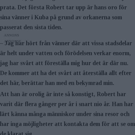
Utrustning:
Leica SL med M-objektiv.
prata. Det första Robert tar upp är hans oro för
Webb:
@eliasson_robert på
sina vänner i Kuba på grund av orkanerna som
Instagram.
passerat den sista tiden.
ANNONS
– Jag har hört från vänner där att vissa stadsdelar
är helt under vatten och förödelsen verkar enorm,
jag har svårt att föreställa mig hur det är där nu.
De kommer att ha det svårt att återställa allt efter
det här, berättar han med en bekymrad min.
Att han är orolig är inte så konstigt, Robert har
varit där flera gånger per år i snart nio år. Han har
lärt känna många människor under sina resor och
har inga möjligheter att kontakta dem för att se om
de klarat sig.