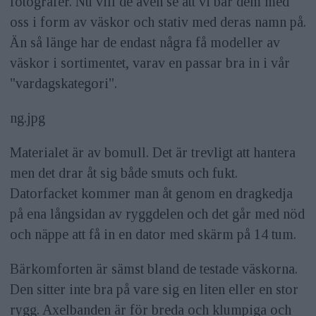
fotografer. Nu vill de även se att vi bär dem med
oss i form av väskor och stativ med deras namn på.
Än så länge har de endast några få modeller av
väskor i sortimentet, varav en passar bra in i vår
"vardagskategori".
ng.jpg
Materialet är av bomull. Det är trevligt att hantera
men det drar åt sig både smuts och fukt.
Datorfacket kommer man åt genom en dragkedja
på ena långsidan av ryggdelen och det går med nöd
och näppe att få in en dator med skärm på 14 tum.
Bärkomforten är sämst bland de testade väskorna.
Den sitter inte bra på vare sig en liten eller en stor
rygg. Axelbanden är för breda och klumpiga och