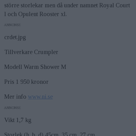
större storlekar men då under namnet Royal Court
l och Opulent Rooster xl.
ANNONS
crdet.jpg
Tillverkare Crumpler
Modell Warm Shower M
Pris 1 950 kronor
Mer info
www.ni.se
ANNONS
Vikt 1,7 kg
Storlek (h, b ,d) 45cm, 35 cm, 27 cm