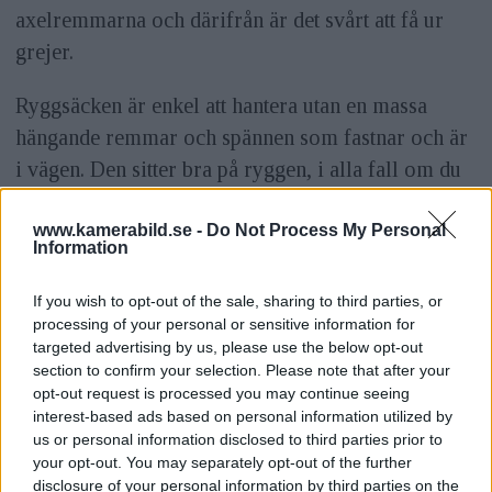
axelremmarna och därifrån är det svårt att få ur
grejer.
Ryggsäcken är enkel att hantera utan en massa
hängande remmar och spännen som fastnar och är
i vägen. Den sitter bra på ryggen, i alla fall om du
inte är allt för storväxt eftersom väskan är relativt
liten.
www.kamerabild.se -
Do Not Process My Personal
Information
katadet.jpg
If you wish to opt-out of the sale, sharing to third parties, or
processing of your personal or sensitive information for
Tillverkare Kata
targeted advertising by us, please use the below opt-out
section to confirm your selection. Please note that after your
Modell Ergo-Tech Sensitivity V
opt-out request is processed you may continue seeing
interest-based ads based on personal information utilized by
us or personal information disclosed to third parties prior to
Pris 1 100 kronor
your opt-out. You may separately opt-out of the further
disclosure of your personal information by third parties on the