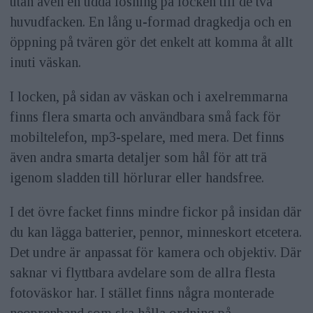
utan även en udda lösning på locken till de två
huvudfacken. En lång u-formad dragkedja och en
öppning på tvären gör det enkelt att komma åt allt
inuti väskan.
I locken, på sidan av väskan och i axelremmarna
finns flera smarta och användbara små fack för
mobiltelefon, mp3-spelare, med mera. Det finns
även andra smarta detaljer som hål för att trä
igenom sladden till hörlurar eller handsfree.
I det övre facket finns mindre fickor på insidan där
du kan lägga batterier, pennor, minneskort etcetera.
Det undre är anpassat för kamera och objektiv. Där
saknar vi flyttbara avdelare som de allra flesta
fotoväskor har. I stället finns några monterade