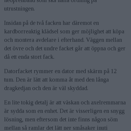
neoprenband som ska hålla ordning på
utrustningen.
Insidan på de två facken har däremot en
kardborreaktig klädsel som ger möjlighet att köpa
och montera avdelare i efterhand. Väggen mellan
det övre och det undre facket går att öppna och ger
då ett enda stort fack.
Datorfacket rymmer en dator med skärm på 12
tum. Den är lätt att komma åt med den långa
dragkedjan och den är väl skyddad.
En lite tokig detalj är att väskan och axelremmarna
är sydda som en enhet. Det är visserligen en snygg
lösning, men eftersom det inte finns någon söm
mellan så ramlar det lätt ner småsaker inuti