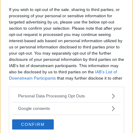
objektiv i Sverige
If you wish to opt-out of the sale, sharing to third parties, or
processing of your personal or sensitive information for
targeted advertising by us, please use the below opt-out
Sony FE 100-400mm F5,6-8
section to confirm your selection. Please note that after your
OSS – lätt telezoom för
opt-out request is processed you may continue seeing
fågel, sport & natur
interest-based ads based on personal information utilized by
us or personal information disclosed to third parties prior to
your opt-out. You may separately opt-out of the further
disclosure of your personal information by third parties on the
F3 Foto – Sveriges nya
IAB’s list of downstream participants. This information may
fotodagar till Göteborg,
also be disclosed by us to third parties on the
IAB’s List of
Lund & Stockholm
Downstream Participants
that may further disclose it to other
third parties.
Please note that this website/app uses one or more Google
Personal Data Processing Opt Outs
Dolby Vision 2 lanseras –
services and may gather and store information including but
nästa generation HDR
not limited to your visit or usage behaviour. You may click to
Google consents
ger bättre bild
grant or deny consent to Google and its third-party tags to
use your data for below specified purposes in below Google
CONFIRM
consent section.