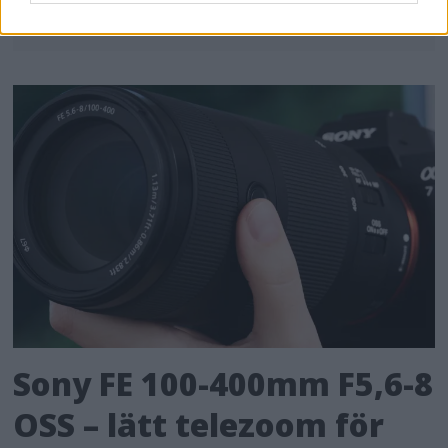
Sony FE 100-400mm F5,6-8
OSS – lätt telezoom för