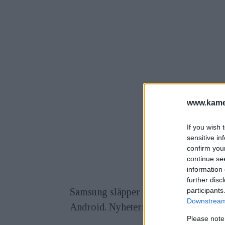
www.kamer
If you wish 
sensitive in
confirm you
continue se
information 
further disc
participants
Samsung släpper Galaxy Camera 2,
u
Downstream 
Android. Nyheterna hos den nya versi
Please note