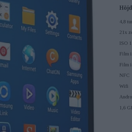
Höjd
4,8 t
21x z
ISO 1
Film 
Film 
NFC
Wifi
Andro
1,6 