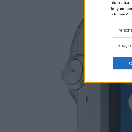
information 
deny consent
in below Go
Persona
Google 