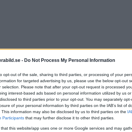
abild.se -
Do Not Process My Personal Information
to opt-out of the sale, sharing to third parties, or processing of your per
formation for targeted advertising by us, please use the below opt-out s
r selection. Please note that after your opt-out request is processed y
eing interest-based ads based on personal information utilized by us or
disclosed to third parties prior to your opt-out. You may separately opt-
losure of your personal information by third parties on the IAB’s list of
. This information may also be disclosed by us to third parties on the
IA
ppföljaren till en av de första kompaktkamerorna
vi s
Participants
that may further disclose it to other third parties.
onen ligger i ett mer slimmat utförande och snabbare 
 that this website/app uses one or more Google services and may gath