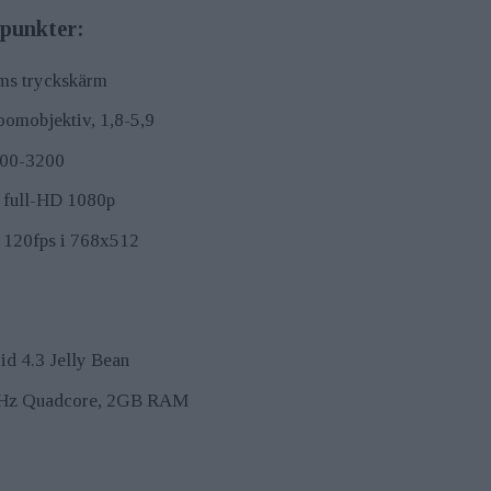
punkter:
ums tryckskärm
oomobjektiv, 1,8-5,9
00-3200
i full-HD 1080p
i 120fps i 768x512
id 4.3 Jelly Bean
GHz Quadcore, 2GB RAM