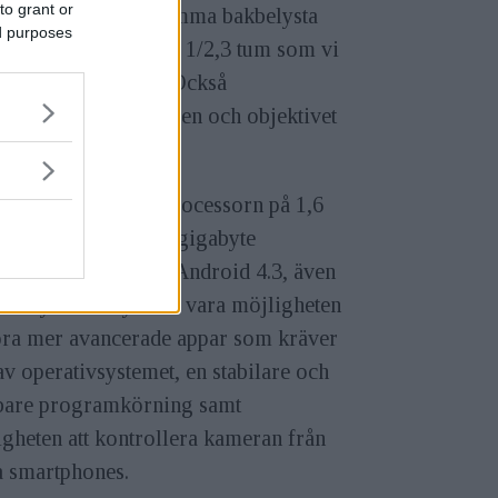
to grant or
xy Camera 2 har samma bakbelysta
ed purposes
r på 16 megapixel i 1/2,3 tum som vi
r i Galaxy Camera. Också
igheten, tryckskärmen och objektivet
ensamma.
är den fyrkärniga processorn på 1,6
tillsammans med 2 gigabyte
inne, som körs på Android 4.3, även
t Jelly Bean.Nytt ska vara möjligheten
köra mer avancerade appar som kräver
v operativsystemet, en stabilare och
bare programkörning samt
gheten att kontrollera kameran från
a smartphones.