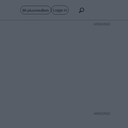
Bli plusmedlem
Logga in
ANNONS
ANNONS