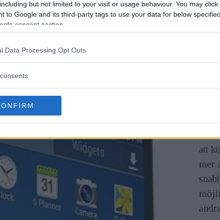
including but not limited to your visit or usage behaviour. You may click 
Gala
 to Google and its third-party tags to use your data for below specifi
senso
ogle consent section.
hitta
känsl
l Data Processing Opt Outs
är d
consents
Nytt 
GHz 
CONFIRM
ramm
kalla
att 
mer a
snab
möjli
andr