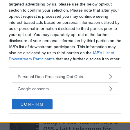
targeted advertising by us, please use the below opt-out
section to confirm your selection. Please note that after your
DJI Osmo Pocket 4P
opt-out request is processed you may continue seeing
släppt – får 10-bitars D-
interest-based ads based on personal information utilized by
Log 2 & 3x optisk zoom
us or personal information disclosed to third parties prior to
your opt-out. You may separately opt-out of the further
disclosure of your personal information by third parties on the
IAB’s list of downstream participants. This information may
Sony lägger bud på
also be disclosed by us to third parties on the
IAB’s List of
Tamron – kan vara värt
Downstream Participants
that may further disclose it to other
12 miljarder kronor
third parties.
Please note that this website/app uses one or more Google
Personal Data Processing Opt Outs
services and may gather and store information including but
OM System lanserar
not limited to your visit or usage behaviour. You may click to
Google consents
gratislån av kameror &
grant or deny consent to Google and its third-party tags to
objektiv i Sverige
use your data for below specified purposes in below Google
CONFIRM
consent section.
Sony FE 100-400mm F5,6-8
OSS – lätt telezoom för