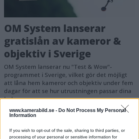
OM System lanserar
gratislån av kameror &
objektiv i Sverige
OM System lanserar nu "Test & Wow"-
programmet i Sverige, vilket gör det möjligt
att låna hem kameror och objektiv under fem
dagar för att se hur utrustningen passar dina
behov.
www.kamerabild.se -
Do Not Process My Personal
Information
If you wish to opt-out of the sale, sharing to third parties, or
MEST LÄST JUST NU
processing of your personal or sensitive information for