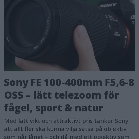
Sony FE 100-400mm F5,6-8
OSS – lätt telezoom för
fågel, sport & natur
Med lätt vikt och attraktivt pris tänker Sony
att allt fler ska kunna vilja satsa på objektiv
som når långt – och då med ett objektiv som