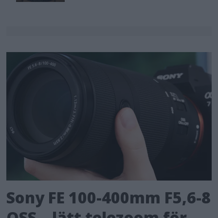
Sony FE 100-400mm F5,6-8
OSS – lätt telezoom för