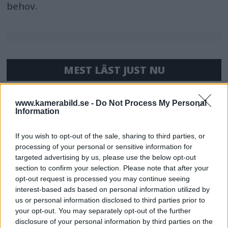
behov.
MEST LÄST JUST NU
DJI Osmo Pocket 4P
www.kamerabild.se -
Do Not Process My Personal
släppt – får 10-bitars D-
Information
Log 2 & 3x optisk zoom
If you wish to opt-out of the sale, sharing to third parties, or
processing of your personal or sensitive information for
Sony lägger bud på
targeted advertising by us, please use the below opt-out
Tamron – kan vara värt
section to confirm your selection. Please note that after your
opt-out request is processed you may continue seeing
12 miljarder kronor
interest-based ads based on personal information utilized by
us or personal information disclosed to third parties prior to
your opt-out. You may separately opt-out of the further
Sony FE 100-400mm F5,6-8
disclosure of your personal information by third parties on the