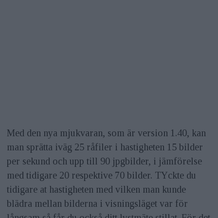
Med den nya mjukvaran, som är version 1.40, kan
man sprätta iväg 25 råfiler i hastigheten 15 bilder
per sekund och upp till 90 jpgbilder, i jämförelse
med tidigare 20 respektive 70 bilder. TYckte du
tidigare at hastigheten med vilken man kunde
blädra mellan bilderna i visningsläget var för
långsam så får du också ditt lystmäte stillat. För det