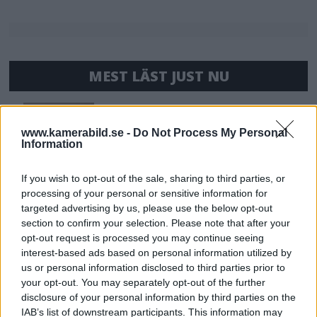
MEST LÄST JUST NU
DJI Osmo Pocket 4P
släppt – får 10-bitars D-
www.kamerabild.se -
Do Not Process My Personal
Log 2 & 3x optisk zoom
Information
If you wish to opt-out of the sale, sharing to third parties, or
processing of your personal or sensitive information for
Sony lägger bud på
targeted advertising by us, please use the below opt-out
Tamron – kan vara värt
section to confirm your selection. Please note that after your
12 miljarder kronor
opt-out request is processed you may continue seeing
interest-based ads based on personal information utilized by
us or personal information disclosed to third parties prior to
your opt-out. You may separately opt-out of the further
OM System lanserar
disclosure of your personal information by third parties on the
gratislån av kameror &
IAB’s list of downstream participants. This information may