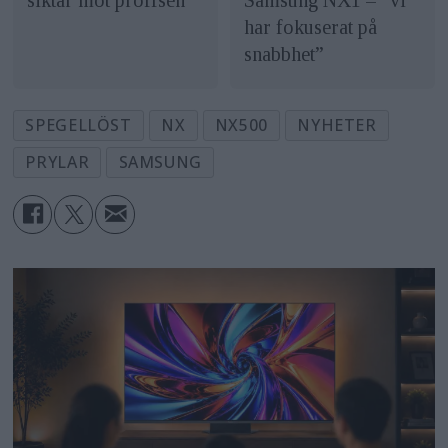
Samsung NX1 – ”vi
har fokuserat på
snabbhet”
SPEGELLÖST
NX
NX500
NYHETER
PRYLAR
SAMSUNG