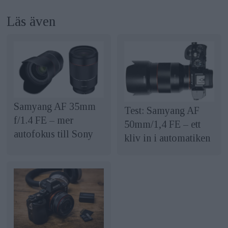
Läs även
Samyang AF 35mm
Test: Samyang AF
f/1.4 FE – mer
50mm/1,4 FE – ett
autofokus till Sony
kliv in i automatiken