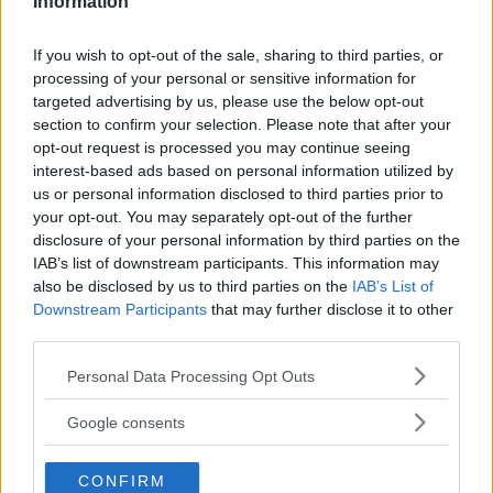
dagar för att se hur utrustningen passar dina
Information
behov.
If you wish to opt-out of the sale, sharing to third parties, or
processing of your personal or sensitive information for
targeted advertising by us, please use the below opt-out
section to confirm your selection. Please note that after your
opt-out request is processed you may continue seeing
MEST LÄST JUST NU
interest-based ads based on personal information utilized by
us or personal information disclosed to third parties prior to
DJI Osmo Pocket 4P
your opt-out. You may separately opt-out of the further
disclosure of your personal information by third parties on the
släppt – får 10-bitars D-
IAB’s list of downstream participants. This information may
Log 2 & 3x optisk zoom
also be disclosed by us to third parties on the
IAB’s List of
Downstream Participants
that may further disclose it to other
third parties.
Sony lägger bud på
Please note that this website/app uses one or more Google
Personal Data Processing Opt Outs
Tamron – kan vara värt
services and may gather and store information including but
12 miljarder kronor
not limited to your visit or usage behaviour. You may click to
Google consents
grant or deny consent to Google and its third-party tags to
use your data for below specified purposes in below Google
CONFIRM
consent section.