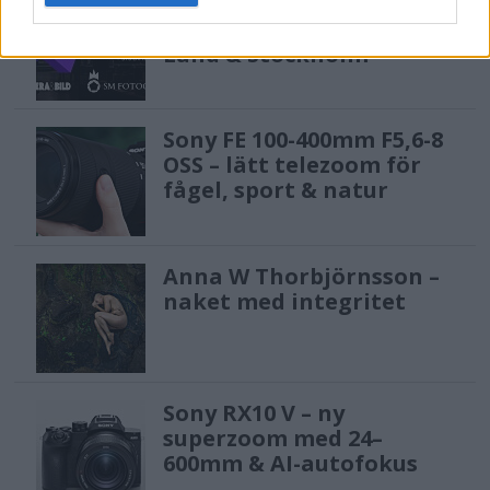
F3 Foto – Sveriges nya
fotodagar till Göteborg,
Lund & Stockholm
Sony FE 100-400mm F5,6-8
OSS – lätt telezoom för
fågel, sport & natur
Anna W Thorbjörnsson –
naket med integritet
Sony RX10 V – ny
superzoom med 24–
600mm & AI-autofokus