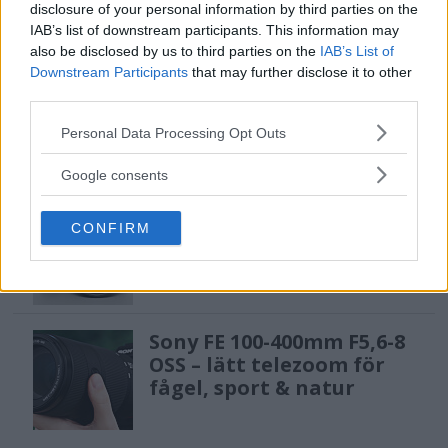
12 miljarder kronor
disclosure of your personal information by third parties on the
IAB’s list of downstream participants. This information may
also be disclosed by us to third parties on the
IAB’s List of
Downstream Participants
that may further disclose it to other
Anna W Thorbjörnsson –
third parties.
naket med integritet
Please note that this website/app uses one or more Google
Personal Data Processing Opt Outs
services and may gather and store information including but
not limited to your visit or usage behaviour. You may click to
Google consents
grant or deny consent to Google and its third-party tags to
Sony RX10 V – ny
use your data for below specified purposes in below Google
CONFIRM
consent section.
superzoom med 24–
600mm & AI-autofokus
Sony FE 100-400mm F5,6-8
OSS – lätt telezoom för
fågel, sport & natur