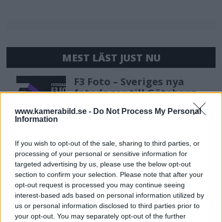
MEST LÄST JUST NU
F3 Foto – Sveriges nya
fotodagar till Göteborg,
Lund & Stockholm
www.kamerabild.se -
Do Not Process My Personal
Information
DJI Osmo Pocket 4P
If you wish to opt-out of the sale, sharing to third parties, or
släppt – får 10-bitars D-
processing of your personal or sensitive information for
Log 2 & 3x optisk zoom
targeted advertising by us, please use the below opt-out
section to confirm your selection. Please note that after your
opt-out request is processed you may continue seeing
interest-based ads based on personal information utilized by
Sony lägger bud på
us or personal information disclosed to third parties prior to
Tamron – kan vara värt
your opt-out. You may separately opt-out of the further