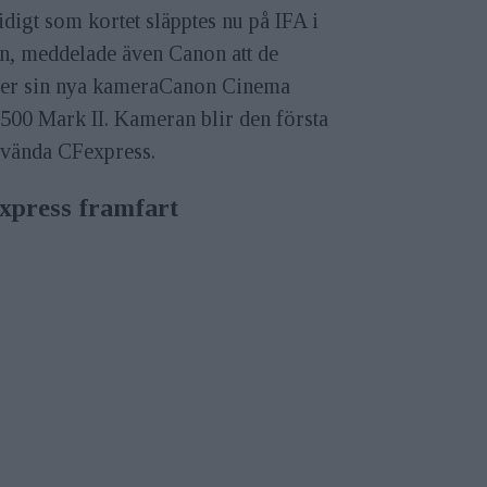
digt som kortet släpptes nu på IFA i
in, meddelade även Canon att de
per sin nya kameraCanon Cinema
500 Mark II. Kameran blir den första
nvända CFexpress.
xpress framfart