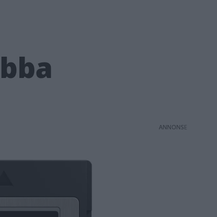
abba
ANNONS