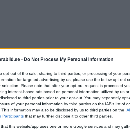
abild.se -
Do Not Process My Personal Information
to opt-out of the sale, sharing to third parties, or processing of your per
formation for targeted advertising by us, please use the below opt-out s
r selection. Please note that after your opt-out request is processed y
eing interest-based ads based on personal information utilized by us or
disclosed to third parties prior to your opt-out. You may separately opt-
losure of your personal information by third parties on the IAB’s list of
. This information may also be disclosed by us to third parties on the
IA
express-kort som utvecklas av både Sony, Lexar och P
Participants
that may further disclose it to other third parties.
 – då minneskorten redan finns tillgängliga på markna
 that this website/app uses one or more Google services and may gath