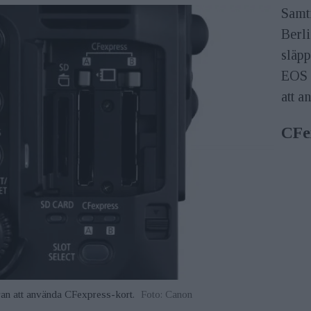
Samti
Berl
släp
EOS 
att a
CFe
an att använda CFexpress-kort.
Foto: Canon