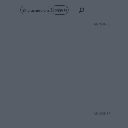
Bli plusmedlem
Logga in
ANNONS
ANNONS