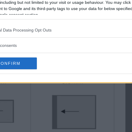
including but not limited to your visit or usage behaviour. You may click 
ecifikationen av typ B, med den senaste bussen PCIe3 
 to Google and its third-party tags to use your data for below specifi
två kanaler PCIe Gen3 med maximal teoretisk hastighe
ogle consent section.
et på 4 GB/s.
l Data Processing Opt Outs
consents
CONFIRM