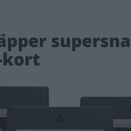
läpper supersn
-kort