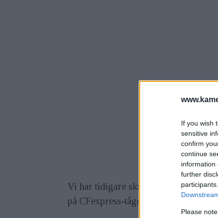
www.kamer
If you wish 
sensitive in
confirm you
continue se
information 
further disc
participants
Vi har tidigare skrivit om de nya CF
Downstream 
på CFexpress-tåget och gör det starkt
Please note