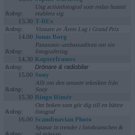
Ung actionfotograf som redan hunnit
&nbsp;
etablera sig
13.30
T-REx
&nbsp;
Vinnare av Årets Lag i Grand Prix
14.00
Jonas Borg
Panasonic-ambassadören om sin
&nbsp;
fotografering
14.30
Kopterframes
&nbsp;
Drönare & radiobilar
15.00
Sony
Allt om den senaste tekniken från
&nbsp;
Sony
15.30
Bingo Rimér
Om boken som gör dig till en bättre
&nbsp;
fotograf
16.00
Scandinavian Photo
Spanar in trender i fotobranschen &
&nbsp;
på mässan