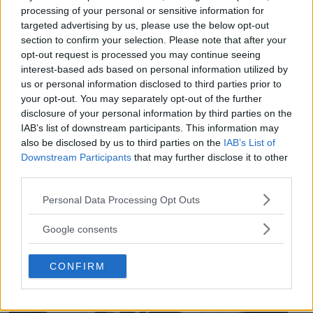
processing of your personal or sensitive information for
targeted advertising by us, please use the below opt-out
Dolby Vision 2 lanseras –
section to confirm your selection. Please note that after your
opt-out request is processed you may continue seeing
nästa generation HDR ger
interest-based ads based on personal information utilized by
bättre bild
us or personal information disclosed to third parties prior to
your opt-out. You may separately opt-out of the further
disclosure of your personal information by third parties on the
För de som älskar både film och dynamiskt
IAB’s list of downstream participants. This information may
omfång släpps nu Dolby Vision 2, en ny
also be disclosed by us to third parties on the
IAB’s List of
bildmotor som analyserar bilden och scenen
Downstream Participants
that may further disclose it to other
third parties.
och förbättrar den för tittaren.
Please note that this website/app uses one or more Google
Personal Data Processing Opt Outs
services and may gather and store information including but
not limited to your visit or usage behaviour. You may click to
Google consents
grant or deny consent to Google and its third-party tags to
use your data for below specified purposes in below Google
CONFIRM
consent section.