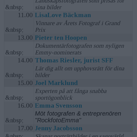
Landskapsfotografen som prisas för
&nbsp;
sina bilder
11.00
LisaLove Bäckman
Vinnare av Årets Fotograf i Grand
&nbsp;
Prix
13.00
Pieter ten Hoopen
Dokumentärfotografen som nyligen
&nbsp;
Emmy-nominerats
14.00
Thomas Riesler, jurist SFF
Lär dig allt om upphovsrätt för dina
&nbsp;
bilder
15.00
Joel Marklund
Experten på att fånga snabba
&nbsp;
sportögonblick
16.00
Emma Svensson
Möt fotografen & entreprenören
&nbsp;
"RockfotoEmma"
17.00
Jenny Jacobsson
&nbsp;
Skapar porträttbilder i en sagovärld