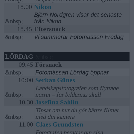
18.00
Nikon
Björn Nordgren visar det senaste
&nbsp;
från Nikon
18.45
Eftersnack
&nbsp;
Vi summerar Fotomässan Fredag
LÖRDAG
&nbsp;
09.45
Försnack
&nbsp;
Fotomässan Lördag öppnar
10:00
Serkan Günes
Landskapsfotografen som flyttade
&nbsp;
norrut – för bildernas skull
10.30
Josefina Sahlin
Tipsar om hur du gör bättre filmer
&nbsp;
med din kamera
11.00
Claes Grundsten
Fotografen berättar om sina