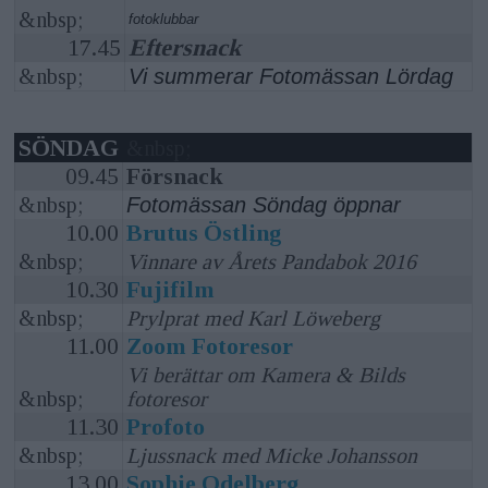
&nbsp;
fotoklubbar
17.45
Eftersnack
&nbsp;
Vi summerar Fotomässan Lördag
SÖNDAG
&nbsp;
09.45
Försnack
&nbsp;
Fotomässan Söndag öppnar
10.00
Brutus Östling
&nbsp;
Vinnare av Årets Pandabok 2016
10.30
Fujifilm
&nbsp;
Prylprat med Karl Löweberg
11.00
Zoom Fotoresor
Vi berättar om Kamera & Bilds
&nbsp;
fotoresor
11.30
Profoto
&nbsp;
Ljussnack med Micke Johansson
13.00
Sophie Odelberg