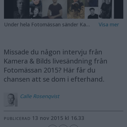
Under hela Fotomässan sänder Kamera & Bild live. I studion möter du ett stort antal gäster som visar bilder och berättar om sitt fotograferande.
Missade du någon intervju från
Kamera & Bilds livesändning från
Fotomässan 2015? Här får du
chansen att se dom i efterhand.
Calle
Rosenqvist
13 nov 2015 kl 16.33
PUBLICERAD