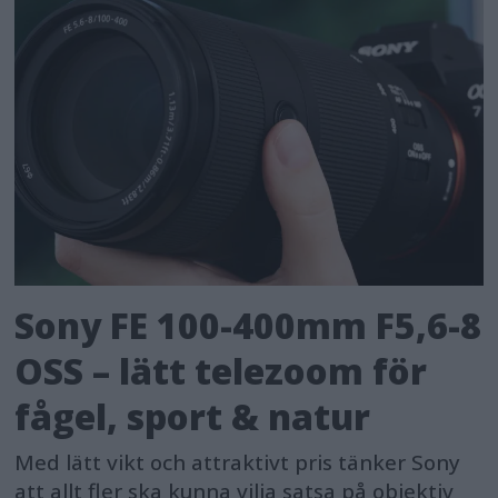
Sony FE 100-400mm F5,6-8
OSS – lätt telezoom för
fågel, sport & natur
Med lätt vikt och attraktivt pris tänker Sony
att allt fler ska kunna vilja satsa på objektiv