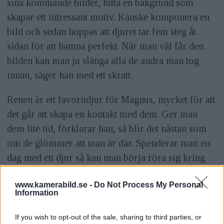
sina kommande bilder, hitta en bakgrund som
skapar ett intressant motiv. Kanske komponera en
bild och sedan hoppas att djuret tar fem steg åt
sidan för att hamna perfekt. När man väl får den
bilden kan man ju slänga alla de andra man tog
innan, säger han med ett skratt.
Renen är ett favoritdjur för Magnus, mycket för att
det går att skapa en kontakt med dem. Ger man
dem lite tid, förklarar han, så blir det nästan som
om de glömmer att man är där. Spenderar man en
dag med ett djur så kan man börja röra sig kring
varandra utan att någon störs och då ökar
www.kamerabild.se -
Do Not Process My Personal
förutsättningarna för att få bra bilder.
Information
ANNONS
If you wish to opt-out of the sale, sharing to third parties, or