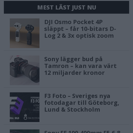
MEST LÄST JUST NU
DJI Osmo Pocket 4P
släppt – får 10-bitars D-
Log 2 & 3x optisk zoom
Sony lägger bud på
Tamron – kan vara värt
12 miljarder kronor
F3 Foto – Sveriges nya
fotodagar till Göteborg,
Lund & Stockholm
Sony FE 100-400mm F5,6-8