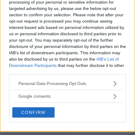
Med sina bilder vill Magnus dela med sig av de
processing of your personal or sensitive information for
targeted advertising by us, please use the below opt-out
upplevelser han har på fjället, skapa en känsla av
section to confirm your selection. Please note that after your
att vara där och uppleva mötet med djuren i den
opt-out request is processed you may continue seeing
natur de befinner sig i. Magnus bilder kommer att
interest-based ads based on personal information utilized by
us or personal information disclosed to third parties prior to
visas på Sveriges Fotodagar i Umeå den åttonde
your opt-out. You may separately opt-out of the further
oktober.
disclosure of your personal information by third parties on the
IAB’s list of downstream participants. This information may
also be disclosed by us to third parties on the
IAB’s List of
Läs även
Downstream Participants
that may further disclose it to other
third parties.
Please note that this website/app uses one or more Google
Personal Data Processing Opt Outs
services and may gather and store information including but
not limited to your visit or usage behaviour. You may click to
Google consents
grant or deny consent to Google and its third-party tags to
use your data for below specified purposes in below Google
Sveriges Fotodagar
CONFIRM
consent section.
till Umeå, Göteborg,
Stockholm & Malmö