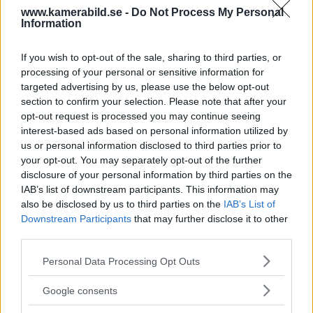
programmet i Sverige, vilket gör det möjligt
www.kamerabild.se -
Do Not Process My Personal
Information
att låna hem kameror och objektiv under fem
dagar för att se hur utrustningen passar dina
If you wish to opt-out of the sale, sharing to third parties, or
behov.
processing of your personal or sensitive information for
targeted advertising by us, please use the below opt-out
section to confirm your selection. Please note that after your
opt-out request is processed you may continue seeing
interest-based ads based on personal information utilized by
us or personal information disclosed to third parties prior to
MEST LÄST JUST NU
your opt-out. You may separately opt-out of the further
disclosure of your personal information by third parties on the
DJI Osmo Pocket 4P
IAB’s list of downstream participants. This information may
släppt – får 10-bitars D-
also be disclosed by us to third parties on the
IAB’s List of
Log 2 & 3x optisk zoom
Downstream Participants
that may further disclose it to other
third parties.
Please note that this website/app uses one or more Google
Personal Data Processing Opt Outs
Sony lägger bud på
services and may gather and store information including but
Tamron – kan vara värt
not limited to your visit or usage behaviour. You may click to
Google consents
12 miljarder kronor
grant or deny consent to Google and its third-party tags to