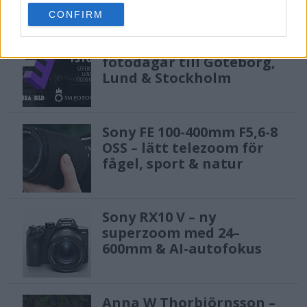
use your data for below specified purposes in below Google
CONFIRM
consent section.
F3 Foto – Sveriges nya
fotodagar till Göteborg,
Lund & Stockholm
Sony FE 100-400mm F5,6-8
OSS – lätt telezoom för
fågel, sport & natur
Sony RX10 V – ny
superzoom med 24–
600mm & AI-autofokus
Anna W Thorbjörnsson –