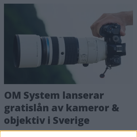
OM System lanserar
gratislån av kameror &
objektiv i Sverige
OM System lanserar nu "Test & Wow"-