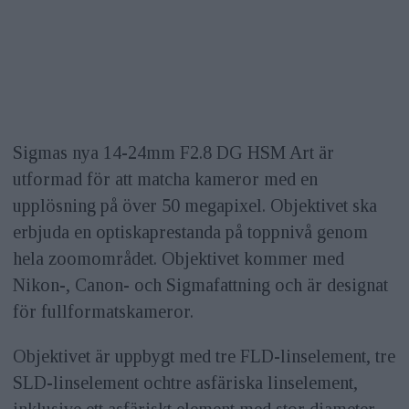
Sigmas nya 14-24mm F2.8 DG HSM Art är
utformad för att matcha kameror med en
upplösning på över 50 megapixel. Objektivet ska
erbjuda en optiskaprestanda på toppnivå genom
hela zoomområdet. Objektivet kommer med
Nikon-, Canon- och Sigmafattning och är designat
för fullformatskameror.
Objektivet är uppbygt med tre FLD-linselement, tre
SLD-linselement ochtre asfäriska linselement,
inklusive ett asfäriskt element med stor diameter.