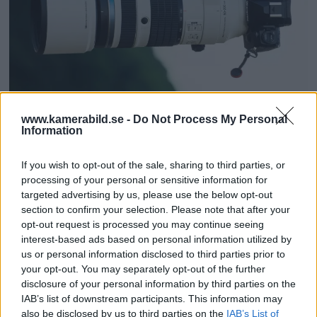
OM System lanserar
www.kamerabild.se -
Do Not Process My Personal
Information
gratislån av kameror &
If you wish to opt-out of the sale, sharing to third parties, or
objektiv i Sverige
processing of your personal or sensitive information for
targeted advertising by us, please use the below opt-out
OM System lanserar nu "Test & Wow"-
section to confirm your selection. Please note that after your
programmet i Sverige, vilket gör det möjligt
opt-out request is processed you may continue seeing
att låna hem kameror och objektiv under fem
interest-based ads based on personal information utilized by
us or personal information disclosed to third parties prior to
dagar för att se hur utrustningen passar dina
your opt-out. You may separately opt-out of the further
behov.
disclosure of your personal information by third parties on the
IAB’s list of downstream participants. This information may
also be disclosed by us to third parties on the
IAB’s List of