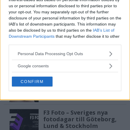
Sony lägger bud på
us or personal information disclosed to third parties prior to
Tamron – kan vara värt
your opt-out. You may separately opt-out of the further
12 miljarder kronor
disclosure of your personal information by third parties on the
IAB’s list of downstream participants. This information may
also be disclosed by us to third parties on the
IAB’s List of
Downstream Participants
that may further disclose it to other
OM System lanserar
third parties.
gratislån av kameror &
objektiv i Sverige
Please note that this website/app uses one or more Google
Personal Data Processing Opt Outs
services and may gather and store information including but
not limited to your visit or usage behaviour. You may click to
Google consents
grant or deny consent to Google and its third-party tags to
Sony FE 100-400mm F5,6-8
use your data for below specified purposes in below Google
CONFIRM
OSS – lätt telezoom för
consent section.
fågel, sport & natur
F3 Foto – Sveriges nya
fotodagar till Göteborg,
Lund & Stockholm