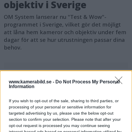
objektiv i Sverige
OM System lanserar nu "Test & Wow"-
programmet i Sverige, vilket gör det möjligt
att låna hem kameror och objektiv under fem
dagar för att se hur utrustningen passar dina
behov.
www.kamerabild.se -
Do Not Process My Personal
MEST LÄST JUST NU
Information
DJI Osmo Pocket 4P
If you wish to opt-out of the sale, sharing to third parties, or
släppt – får 10-bitars D-
processing of your personal or sensitive information for
Log 2 & 3x optisk zoom
targeted advertising by us, please use the below opt-out
section to confirm your selection. Please note that after your
opt-out request is processed you may continue seeing
interest-based ads based on personal information utilized by