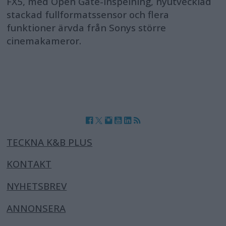
FX5, med Open Gate-inspelning, nyutvecklad
stackad fullformatssensor och flera
funktioner ärvda från Sonys större
cinemakameror.
TECKNA K&B PLUS
KONTAKT
NYHETSBREV
ANNONSERA