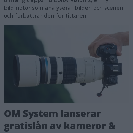
omfång släpps nu Dolby Vision 2, en ny
bildmotor som analyserar bilden och scenen
och förbättrar den för tittaren.
OM System lanserar
gratislån av kameror &