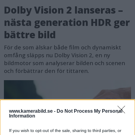
Dolby Vision 2 lanseras –
nästa generation HDR ger
bättre bild
För de som älskar både film och dynamiskt
omfång släpps nu Dolby Vision 2, en ny
bildmotor som analyserar bilden och scenen
och förbättrar den för tittaren.
www.kamerabild.se -
Do Not Process My Personal
Information
If you wish to opt-out of the sale, sharing to third parties, or