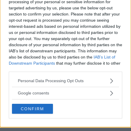
processing of your personal or sensitive information for
targeted advertising by us, please use the below opt-out
section to confirm your selection. Please note that after your
opt-out request is processed you may continue seeing
interest-based ads based on personal information utilized by
OM System lanserar
us or personal information disclosed to third parties prior to
your opt-out. You may separately opt-out of the further
gratislån av kameror &
disclosure of your personal information by third parties on the
IAB’s list of downstream participants. This information may
objektiv i Sverige
also be disclosed by us to third parties on the
IAB’s List of
Downstream Participants
that may further disclose it to other
OM System lanserar nu "Test & Wow"-
third parties.
programmet i Sverige, vilket gör det möjligt
Please note that this website/app uses one or more Google
Personal Data Processing Opt Outs
att låna hem kameror och objektiv under fem
services and may gather and store information including but
dagar för att se hur utrustningen passar dina
not limited to your visit or usage behaviour. You may click to
Google consents
grant or deny consent to Google and its third-party tags to
behov.
use your data for below specified purposes in below Google
CONFIRM
consent section.