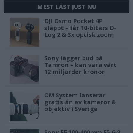
MEST LÄST JUST NU
DJI Osmo Pocket 4P
släppt – får 10-bitars D-
Log 2 & 3x optisk zoom
Sony lägger bud på
Tamron – kan vara värt
12 miljarder kronor
OM System lanserar
gratislån av kameror &
objektiv i Sverige
Sony FE 100-400mm F5,6-8