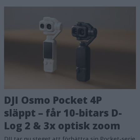
DJI Osmo Pocket 4P
släppt – får 10-bitars D-
Log 2 & 3x optisk zoom
DJI tar nu steget att förbättra sin Pocket-serie