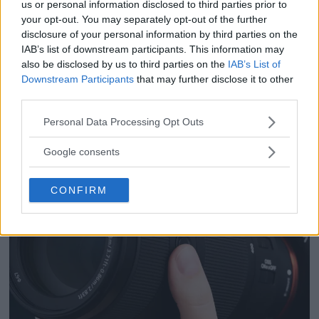
us or personal information disclosed to third parties prior to
your opt-out. You may separately opt-out of the further
Dolby Vision 2 lanseras –
disclosure of your personal information by third parties on the
nästa generation HDR
IAB’s list of downstream participants. This information may
ger bättre bild
also be disclosed by us to third parties on the
IAB’s List of
Downstream Participants
that may further disclose it to other
third parties.
Please note that this website/app uses one or more Google
Personal Data Processing Opt Outs
services and may gather and store information including but
not limited to your visit or usage behaviour. You may click to
Google consents
grant or deny consent to Google and its third-party tags to
use your data for below specified purposes in below Google
CONFIRM
consent section.