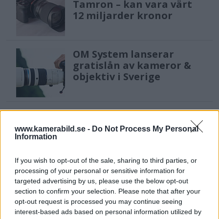
Tamron – kan vara värt
12 miljarder kronor
OM System lanserar
gratislån av kameror &
objektiv i Sverige
Sony FE 100-400mm F5,6-8
OSS – lätt telezoom för
www.kamerabild.se -
Do Not Process My Personal
fågel, sport & natur
Information
If you wish to opt-out of the sale, sharing to third parties, or
processing of your personal or sensitive information for
F3 Foto – Sveriges nya
targeted advertising by us, please use the below opt-out
fotodagar till Göteborg,
section to confirm your selection. Please note that after your
Lund & Stockholm
opt-out request is processed you may continue seeing
interest-based ads based on personal information utilized by