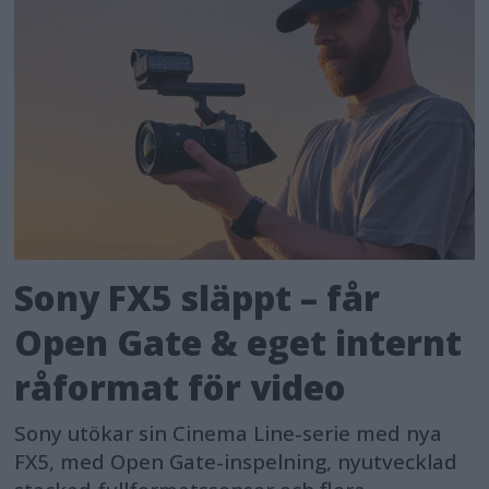
Sony FX5 släppt – får
Open Gate & eget internt
råformat för video
Sony utökar sin Cinema Line-serie med nya
FX5, med Open Gate-inspelning, nyutvecklad