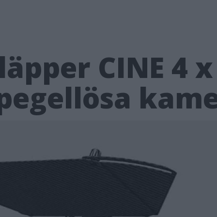
läpper CINE 4 x
 spegellösa kam