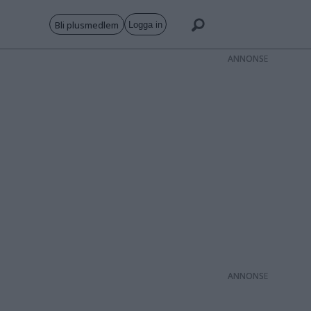
Bli plusmedlem
Logga in
ANNONS
ANNONS