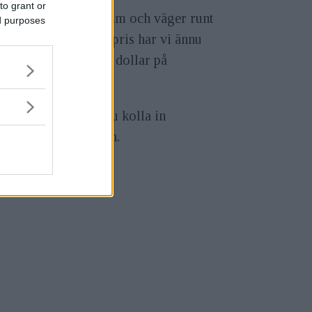
to grant or
en är 143 x 101 x 4mm och väger runt
ed purposes
ram. Exakt svenskt pris har vi ännu
 men kostar runt 159 dollar på
lRigs hemsida.
du veta mer så kan du kolla in
lRigs
sida
för filtren.