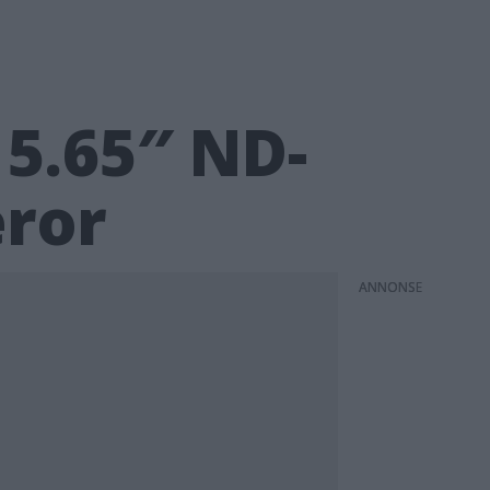
 5.65″ ND-
eror
ANNONS