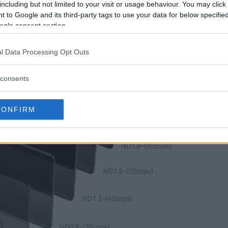
including but not limited to your visit or usage behaviour. You may click 
Filtr
 to Google and its third-party tags to use your data for below specifi
ogle consent section.
147 g
inte,
l Data Processing Opt Outs
Smal
consents
Vill 
Smal
CONFIRM