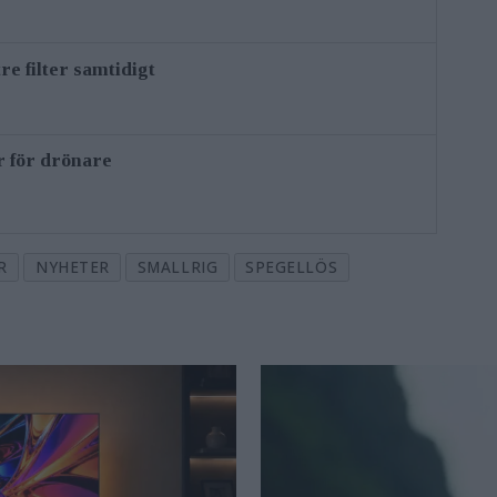
re filter samtidigt
er för drönare
R
NYHETER
SMALLRIG
SPEGELLÖS