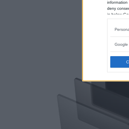
information 
deny consent
in below Go
Persona
Google 