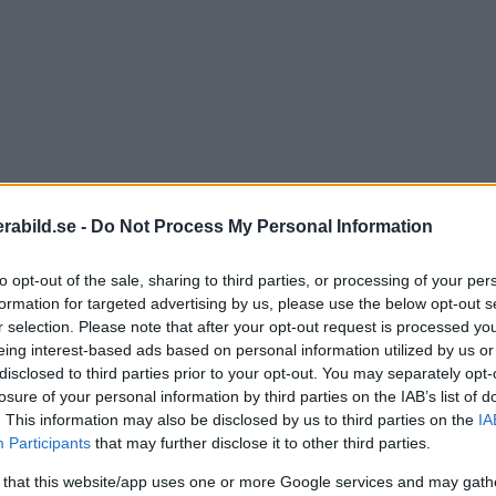
abild.se -
Do Not Process My Personal Information
to opt-out of the sale, sharing to third parties, or processing of your per
l density"
– passande spegellösa kameror. Just CINE 4 
formation for targeted advertising by us, please use the below opt-out s
r att passa vid olika tillfällen.
r selection. Please note that after your opt-out request is processed y
eing interest-based ads based on personal information utilized by us or
0,3) till ND128 (2,1), vilket ger ett spann på 0,78–50 
disclosed to third parties prior to your opt-out. You may separately opt-
losure of your personal information by third parties on the IAB’s list of
elvis den som filmar i starkt solsken och behöver län
. This information may also be disclosed by us to third parties on the
IA
Participants
that may further disclose it to other third parties.
 that this website/app uses one or more Google services and may gath