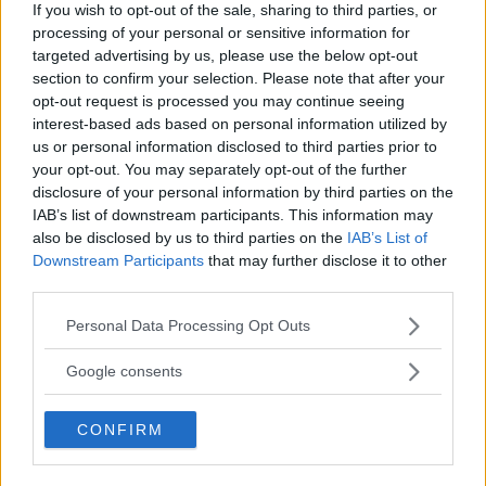
If you wish to opt-out of the sale, sharing to third parties, or
processing of your personal or sensitive information for
Sony FE 100-400mm F5,6-8
targeted advertising by us, please use the below opt-out
OSS – lätt telezoom för
section to confirm your selection. Please note that after your
fågel, sport & natur
opt-out request is processed you may continue seeing
interest-based ads based on personal information utilized by
us or personal information disclosed to third parties prior to
your opt-out. You may separately opt-out of the further
Sony RX10 V – ny
disclosure of your personal information by third parties on the
superzoom med 24–
IAB’s list of downstream participants. This information may
600mm & AI-autofokus
also be disclosed by us to third parties on the
IAB’s List of
Downstream Participants
that may further disclose it to other
third parties.
Anna W Thorbjörnsson –
Please note that this website/app uses one or more Google
Personal Data Processing Opt Outs
naket med integritet
services and may gather and store information including but
not limited to your visit or usage behaviour. You may click to
Google consents
grant or deny consent to Google and its third-party tags to
use your data for below specified purposes in below Google
CONFIRM
consent section.