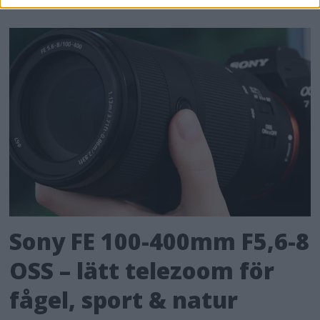
Sony FE 100-400mm F5,6-8
OSS – lätt telezoom för
fågel, sport & natur