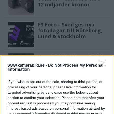
12 miljarder kronor
F3 Foto – Sveriges nya
fotodagar till Göteborg,
Lund & Stockholm
Sony FE 100-400mm F5,6-8
OSS – lätt telezoom för
www.kamerabild.se -
Do Not Process My Personal
fågel, sport & natur
Information
If you wish to opt-out of the sale, sharing to third parties, or
Anna W Thorbjörnsson –
processing of your personal or sensitive information for
targeted advertising by us, please use the below opt-out
naket med integritet
section to confirm your selection. Please note that after your
opt-out request is processed you may continue seeing
interest-based ads based on personal information utilized by
us or personal information disclosed to third parties prior to