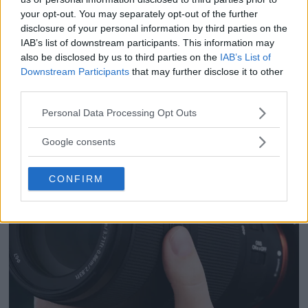
Sony RX10 V – ny
your opt-out. You may separately opt-out of the further
superzoom med 24–
disclosure of your personal information by third parties on the
IAB’s list of downstream participants. This information may
600mm & AI-autofokus
also be disclosed by us to third parties on the
IAB’s List of
Downstream Participants
that may further disclose it to other
third parties.
Please note that this website/app uses one or more Google
Personal Data Processing Opt Outs
services and may gather and store information including but
not limited to your visit or usage behaviour. You may click to
Google consents
grant or deny consent to Google and its third-party tags to
use your data for below specified purposes in below Google
CONFIRM
consent section.