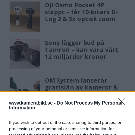
DJI Osmo Pocket 4P
släppt – får 10-bitars D-
Log 2 & 3x optisk zoom
Sony lägger bud på
Tamron – kan vara värt
12 miljarder kronor
OM System lanserar
gratislån av kameror &
objektiv i Sverige
www.kamerabild.se -
Do Not Process My Personal
Information
Sony FE 100-400mm F5,6-8
If you wish to opt-out of the sale, sharing to third parties, or
OSS – lätt telezoom för
processing of your personal or sensitive information for
fågel, sport & natur
targeted advertising by us, please use the below opt-out