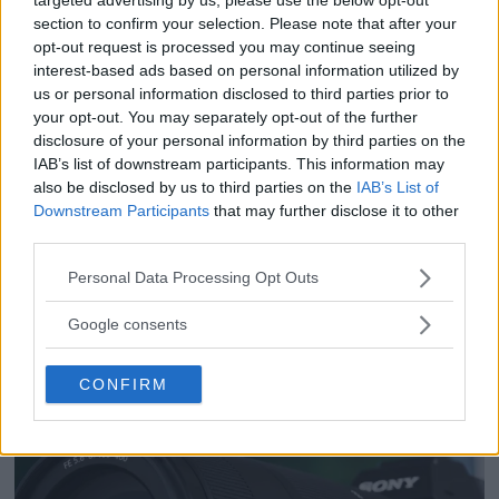
section to confirm your selection. Please note that after your
opt-out request is processed you may continue seeing
F3 Foto – Sveriges nya
interest-based ads based on personal information utilized by
us or personal information disclosed to third parties prior to
fotodagar till Göteborg,
your opt-out. You may separately opt-out of the further
Lund & Stockholm
disclosure of your personal information by third parties on the
IAB’s list of downstream participants. This information may
also be disclosed by us to third parties on the
IAB’s List of
Dolby Vision 2 lanseras –
Downstream Participants
that may further disclose it to other
third parties.
nästa generation HDR
ger bättre bild
Please note that this website/app uses one or more Google
Personal Data Processing Opt Outs
services and may gather and store information including but
not limited to your visit or usage behaviour. You may click to
Google consents
grant or deny consent to Google and its third-party tags to
use your data for below specified purposes in below Google
CONFIRM
consent section.