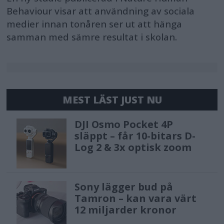
Behaviour visar att användning av sociala
an anti-distortion shutter that
medier innan tonåren ser ut att hänga
enables shooting with reduced
samman med sämre resultat i skolan.
distortion. The low noise performance
at mid- to high-sensitivity, which is
highly requested by professional
photographers, has also been
MEST LÄST JUST NU
improved through tuning, allowing
DJI Osmo Pocket 4P
you to capture images with less noise
släppt – får 10-bitars D-
and clear backgrounds even in indoor
Log 2 & 3x optisk zoom
sports where a high shutter speed is
required.
Sony lägger bud på
Tamron – kan vara värt
Additionally, the Alpha 1 II has
12 miljarder kronor
impressive improved optical image