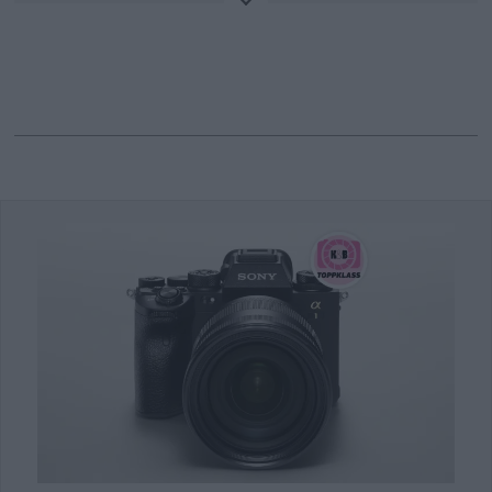
recognition designed for a
variety of professional
applications.
Sony introduces the second-
generation Alpha™ 1 II, a new flagship
full-frame mirrorless interchangeable
lens camera powered by Sony's latest
AI processing unit. The camera
features an approximate effective 50.1
MP (megapixel) resolution sensor, up
to 30 fps (frames-per-second)
blackout-free continuous shooting
with AF/AE tracking, an anti-distortion
shutter, and improved image clarity at