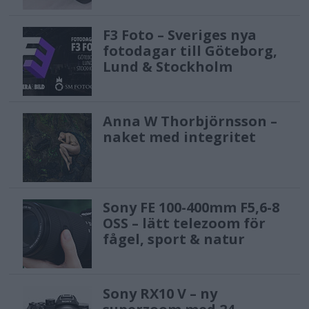
stabilisation of up to 8.5 stops (center)
F3 Foto – Sveriges nya
and 7.0 stops (periphery) when
fotodagar till Göteborg,
shooting still images, as well as a
Lund & Stockholm
newly supported Dynamic active Mode
for video shooting.
Anna W Thorbjörnsson –
naket med integritet
Comfortable operability and highly
responsive workflow
The camera features a 3.2-type LCD
Sony FE 100-400mm F5,6-8
OSS – lätt telezoom för
monitor with a highly requested 4-axis
fågel, sport & natur
multi-angle that can be freely
adjusted to any angle. This second-
Sony RX10 V – ny
generation camera body has improved