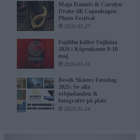
subject recognition, and efficient
Maja Daniels & Carolyn
Drake till Copenhagen
workflow. This is a distinct tool for
Photo Festival
professionals ranging from
2026-05-27
photojournalism, commercial work,
Fujifilm håller Fujikina
portraiture, wedding photography,
2026 i Köpenhamn 9-10
wildlife, and sports.”
maj
2026-03-16
In a world of expanding technology
Besök Skånes Fotodag
and increasing AI, the ability to
2025: Se alla
authenticate a photograph is now
erbjudanden &
fotografer på plats
more critical than ever before. Images
2025-11-24
captured with the Alpha 1 II will be
compatible with Sony’s Camera
Authenticity Solution that adds