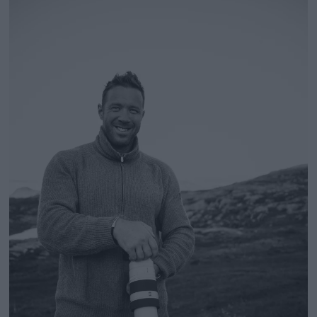
authenticity information in real time
in effort to aid in the fight against
manipulated imagery and AI-
generated fakes.
High-resolution, speed, and AI
combination
The Alpha 1 II produces high-
resolution images with a wide
dynamic range through the
combination of the full-frame Exmor
RS® stacked CMOS sensor with approx.
50.1 effective MP resolution and the