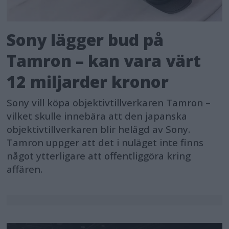
wired LAN. Furthermore, when
combined with the 5G portable data
Sony lägger bud på
transmitter PDT-FP1 (sold separately),
captured data can be transmitted via
Tamron – kan vara värt
stable, high-speed 5G communication.
12 miljarder kronor
This high level of connectivity
Sony vill köpa objektivtillverkaren Tamron –
dramatically improves workflows from
vilket skulle innebära att den japanska
data transfer to content creation and
objektivtillverkaren blir helägd av Sony.
distribution, increasing the work
Tamron uppger att det i nuläget inte finns
efficiency of professionals.
något ytterligare att offentliggöra kring
affären.
Additionally, captured data can be
automatically transferred to Adobe
Lightroom™ or Google Drive™ via