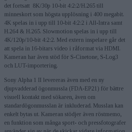
det fortsatt 8K/30p 10-bit 4:2:2/H.265 till
minneskort som högsta upplösning i 400 megabit.
4K spelas in i upp till 10-bit 4:2:2 i All-Intra samt
H.264 & H.265. Slowmotion spelas in i upp till
4K/120p/10-bit 4:2:2. Med extern inspelare går det
att spela in 16-bitars video i råformat via HDMI.
Kameran har även stöd för S-Cinetone, S-Log3
och LUT-importering.
Sony Alpha 1 II levereras även med en ny
djupvadderad ögonmussla (FDA-EP21) för bättre
visuell kontakt med sökaren, även om
standardögonmusslan är inkluderad. Musslan kan
enkelt bytas ut. Kameran stödjer även röstmemo,
en funktion som många sport- och pressfotografer
använder sig av när de skickar vidare information