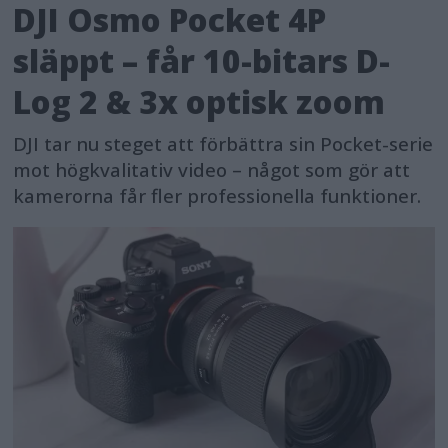
For additional battery support, the
DJI Osmo Pocket 4P
Alpha 1 II comes with the BC-ZD1 Dual-
släppt – får 10-bitars D-
Battery Charger that rapidly and
Log 2 & 3x optisk zoom
stably charges two Z batteries (model
NP-FZ100) simultaneously in 155
DJI tar nu steget att förbättra sin Pocket-serie
minutes to full charge. In addition, the
mot högkvalitativ video – något som gör att
kamerorna får fler professionella funktioner.
VG-C5 compatible vertical grip offers
additional ergonomic support with
additional battery performance for
extending shooting needs.
For professionals seeking a quick, real-
time image transfer solution, the
Alpha 1 II supports 2.5GBASE-T via