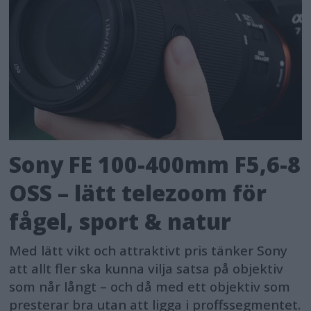
allows images to be captured up-to
one second before the shutter button
is pressed, and the Continuous
Shooting Speed Boost that can
temporarily change the burst
shooting speed.
In addition, Real-time Recognition AF
Sony FE 100-400mm F5,6-8
has been added to the latest Alpha 1 II
OSS – lätt telezoom för
with the addition of the AI processing
fågel, sport & natur
unit. This technology maintains focus
on subjects, including a human pose
Med lätt vikt och attraktivt pris tänker Sony
att allt fler ska kunna vilja satsa på objektiv
estimation that instantly recognises a
som når långt – och då med ett objektiv som
person's head and torso, as well as
presterar bra utan att ligga i proffssegmentet.