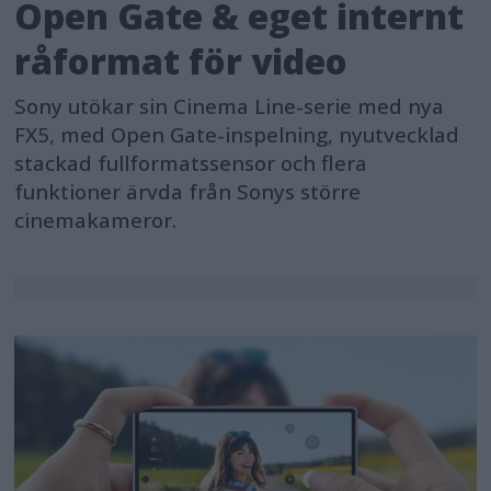
Open Gate & eget internt
Charger, please visit here
råformat för video
Sony utökar sin Cinema Line-serie med nya
FX5, med Open Gate-inspelning, nyutvecklad
stackad fullformatssensor och flera
funktioner ärvda från Sonys större
cinemakameror.