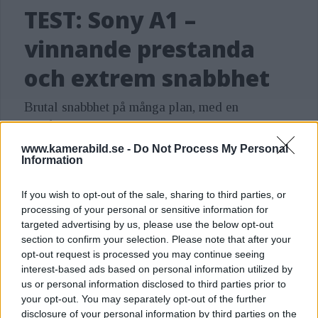
TEST: Sony A1 –
mid-to-high sensitivities. The AI
vinnande prestanda
processing unit brings advanced AI-
based subject recognition
och extrem snabbhet
performance and features including a
Brutal snabbhet på många plan, med en
new “Auto” mode which can detect a
autofokus som är bland den bästa vi testat. Sony
wide variety of subjects. In addition,
har gjort många rätt med sin nya
www.kamerabild.se -
Do Not Process My Personal
Information
the Alpha 1 II also inherits innovations
flaggskeppsmodell Sony A1 – eller "Alpha 1" –
men räcker det för att övertyga de inbitna
from the Alpha 9 III, including Pre-
If you wish to opt-out of the sale, sharing to third parties, or
proffsen?
Capture of up to one second, and an
processing of your personal or sensitive information for
targeted advertising by us, please use the below opt-out
improved ergonomic design. The
section to confirm your selection. Please note that after your
camera maintains a lightweight form
opt-out request is processed you may continue seeing
SENASTE I ÄMNET
interest-based ads based on personal information utilized by
factor of approximately 743 grams (1
us or personal information disclosed to third parties prior to
Sony FE 100-400mm
your opt-out. You may separately opt-out of the further
lb, 7.3 oz) for usability in a variety of
F5,6-8 OSS – lätt
disclosure of your personal information by third parties on the