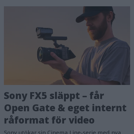
Sony FX5 släppt – får
Open Gate & eget internt
råformat för video
Sony utökar sin Cinema Line-serie med nya