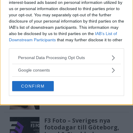
interest-based ads based on personal information utilized by
Sony lägger bud på
us or personal information disclosed to third parties prior to
Tamron – kan vara värt
your opt-out. You may separately opt-out of the further
disclosure of your personal information by third parties on the
12 miljarder kronor
IAB’s list of downstream participants. This information may
also be disclosed by us to third parties on the
IAB’s List of
Downstream Participants
that may further disclose it to other
OM System lanserar
third parties.
gratislån av kameror &
Please note that this website/app uses one or more Google
Personal Data Processing Opt Outs
objektiv i Sverige
services and may gather and store information including but
not limited to your visit or usage behaviour. You may click to
Google consents
grant or deny consent to Google and its third-party tags to
use your data for below specified purposes in below Google
Sony FE 100-400mm F5,6-8
CONFIRM
consent section.
OSS – lätt telezoom för
fågel, sport & natur
F3 Foto – Sveriges nya
fotodagar till Göteborg,