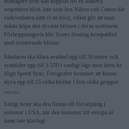
mottagare som kan kopplas till en kamera
respektive blixt. Inte som hos Nikon coh Canon där
radioenheten sitte ri en blixt, vilket gör att man
måste köpa den dyraste blixten i deras sortiment.
Förhoppningsvis blir Sonys lösning kompatibel
med existerande blixtar.
Sändaren ska klara avstånd upp till 30 meter och
synktider upp till 1/250 i vanligt läge men även ha
High Speed Sync. Fotografer kommer att kunna
styra upp till 15 olika blixtar i fem olika grupper.
ANNONS
Enligt Sony ska den finnas till försäljning i
sommar i USA, när den kommer till europa är
ännu inte klarlagt.