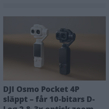
DJI Osmo Pocket 4P
släppt – får 10-bitars D-
Log 2 & 3x optisk zoom