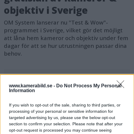
objektiv i Sverige
OM System lanserar nu "Test & Wow"-
programmet i Sverige, vilket gör det möjligt
att låna hem kameror och objektiv under fem
dagar för att se hur utrustningen passar dina
behov.
www.kamerabild.se -
Do Not Process My Personal
MEST LÄST JUST NU
Information
DJI Osmo Pocket 4P
If you wish to opt-out of the sale, sharing to third parties, or
processing of your personal or sensitive information for
släppt – får 10-bitars D-
targeted advertising by us, please use the below opt-out
Log 2 & 3x optisk zoom
section to confirm your selection. Please note that after your
opt-out request is processed you may continue seeing