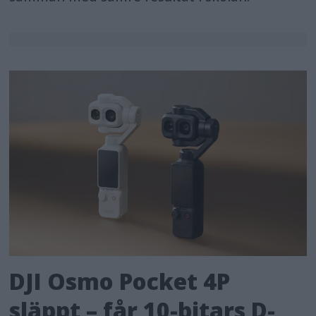
DJI Osmo Pocket 4P
släppt – får 10-bitars D-