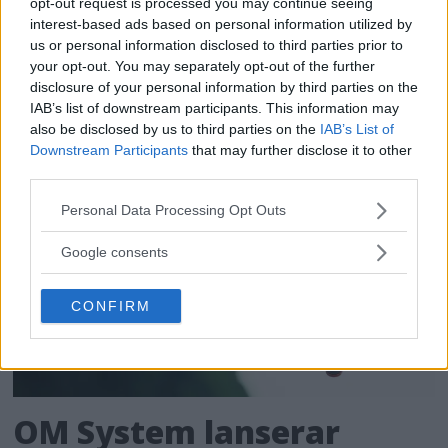
opt-out request is processed you may continue seeing
För de som älskar både film och dynamiskt
interest-based ads based on personal information utilized by
us or personal information disclosed to third parties prior to
omfång släpps nu Dolby Vision 2, en ny
your opt-out. You may separately opt-out of the further
bildmotor som analyserar bilden och scenen
disclosure of your personal information by third parties on the
och förbättrar den för tittaren.
IAB’s list of downstream participants. This information may
also be disclosed by us to third parties on the
IAB’s List of
Downstream Participants
that may further disclose it to other
third parties.
Please note that this website/app uses one or more Google
Personal Data Processing Opt Outs
services and may gather and store information including but
not limited to your visit or usage behaviour. You may click to
Google consents
grant or deny consent to Google and its third-party tags to
use your data for below specified purposes in below Google
CONFIRM
consent section.
OM System lanserar