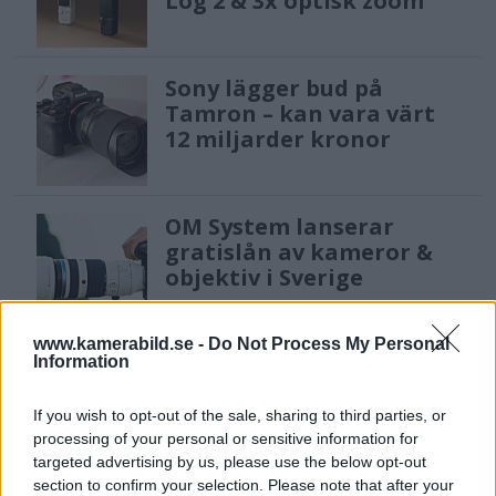
Log 2 & 3x optisk zoom
Sony lägger bud på
Tamron – kan vara värt
12 miljarder kronor
OM System lanserar
gratislån av kameror &
objektiv i Sverige
www.kamerabild.se -
Do Not Process My Personal
Sony FE 100-400mm F5,6-8
Information
OSS – lätt telezoom för
fågel, sport & natur
If you wish to opt-out of the sale, sharing to third parties, or
processing of your personal or sensitive information for
targeted advertising by us, please use the below opt-out
section to confirm your selection. Please note that after your