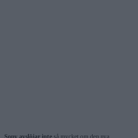
Sony avslöjar inte
så mycket om den nya