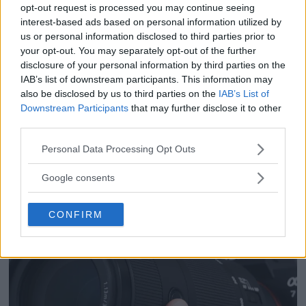
F3 Foto – Sveriges nya
opt-out request is processed you may continue seeing
fotodagar till Göteborg,
interest-based ads based on personal information utilized by
Lund & Stockholm
us or personal information disclosed to third parties prior to
your opt-out. You may separately opt-out of the further
disclosure of your personal information by third parties on the
IAB’s list of downstream participants. This information may
Dolby Vision 2 lanseras –
also be disclosed by us to third parties on the
IAB’s List of
nästa generation HDR
Downstream Participants
that may further disclose it to other
ger bättre bild
third parties.
Please note that this website/app uses one or more Google
Personal Data Processing Opt Outs
services and may gather and store information including but
not limited to your visit or usage behaviour. You may click to
Google consents
grant or deny consent to Google and its third-party tags to
use your data for below specified purposes in below Google
CONFIRM
consent section.