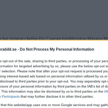
ar tvingat chefen för Canons bilddivision Masaya Maed
onkur-rensen från de små spegellösa kamerorna från 
abild.se -
Do Not Process My Personal Information
l ha mindre kameror, men de behöver inte nödvändigtv
to opt-out of the sale, sharing to third parties, or processing of your per
 hunnit presenterat sin nya lilla systemkamera. Även o
formation for targeted advertising by us, please use the below opt-out s
r selection. Please note that after your opt-out request is processed y
om att framtiden är spegellös.
eing interest-based ads based on personal information utilized by us or
disclosed to third parties prior to your opt-out. You may separately opt-
losure of your personal information by third parties on the IAB’s list of
pegellösa konstruktioner: sökarbilden är inte så skarp 
. This information may also be disclosed by us to third parties on the
IA
Participants
that may further disclose it to other third parties.
 det är svårare att konstruera snabb autofokus med mera.
 that this website/app uses one or more Google services and may gath