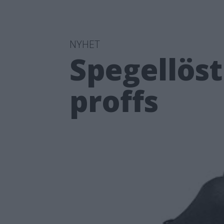
NYHET
Spegellöst
proffs