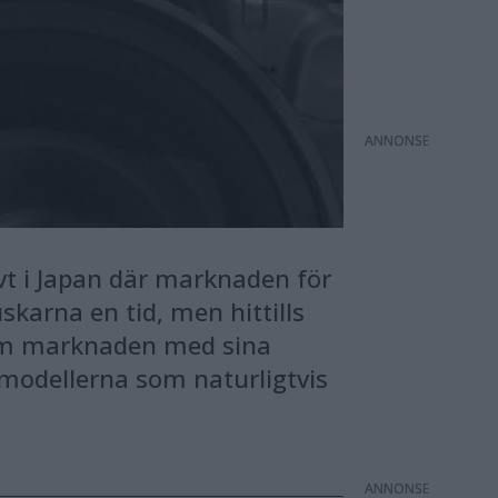
ANNONS
vt i Japan där marknaden för
karna en tid, men hittills
 om marknaden med sina
modellerna som naturligtvis
ANNONS