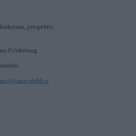
knikernas, perspektiv.
us Fröderberg
redaktör
us@kamerabild.se