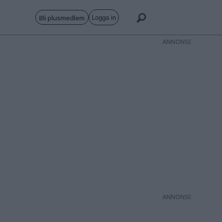
Bli plusmedlem
Logga in
ANNONS
ANNONS