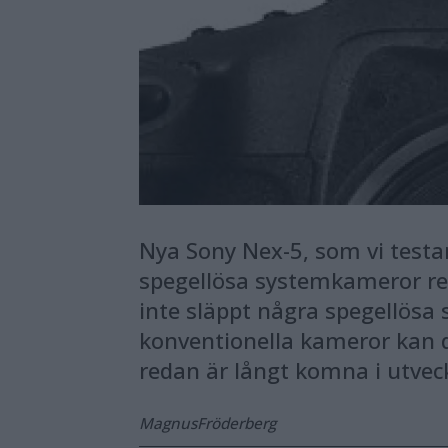
Nya Sony Nex-5, som vi testa
spegellösa systemkameror reda
inte släppt några spegellös
konventionella kameror kan 
redan är långt komna i utvec
Magnus
Fröderberg