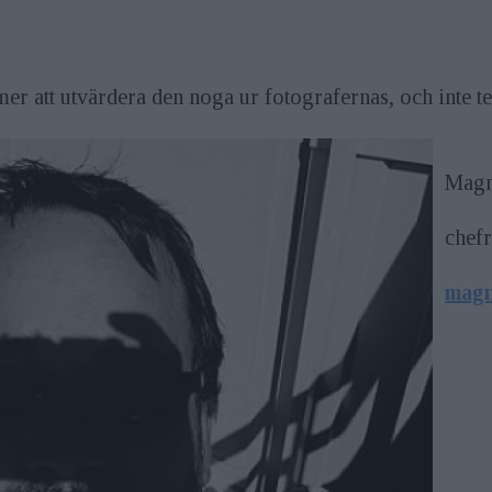
er att utvärdera den noga ur fotografernas, och inte te
Magn
chef
magn