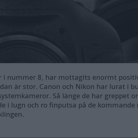
r i nummer 8, har mottagits enormt positi
n är stor. Canon och Nikon har lurat i bus
a systemkameror. Så länge de har greppet
de i lugn och ro finputsa på de kommande 
klingen.