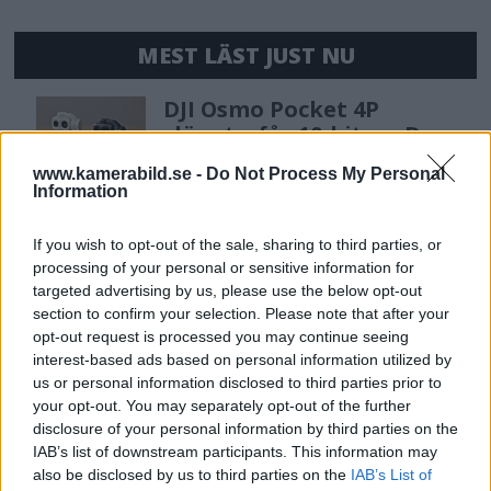
MEST LÄST JUST NU
DJI Osmo Pocket 4P
släppt – får 10-bitars D-
Log 2 & 3x optisk zoom
www.kamerabild.se -
Do Not Process My Personal
Information
Sony lägger bud på
If you wish to opt-out of the sale, sharing to third parties, or
Tamron – kan vara värt
processing of your personal or sensitive information for
12 miljarder kronor
targeted advertising by us, please use the below opt-out
section to confirm your selection. Please note that after your
opt-out request is processed you may continue seeing
interest-based ads based on personal information utilized by
OM System lanserar
us or personal information disclosed to third parties prior to
gratislån av kameror &
your opt-out. You may separately opt-out of the further
objektiv i Sverige
disclosure of your personal information by third parties on the
IAB’s list of downstream participants. This information may
also be disclosed by us to third parties on the
IAB’s List of