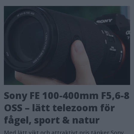
Sony FE 100-400mm F5,6-8
OSS – lätt telezoom för
fågel, sport & natur
Med lätt vikt och attraktivt pris tänker Sony