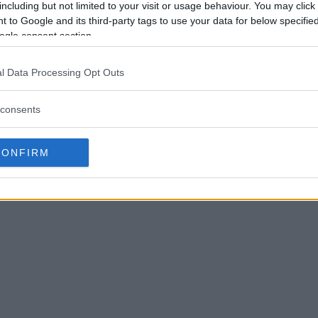
including but not limited to your visit or usage behaviour. You may click 
 to Google and its third-party tags to use your data for below specifi
ogle consent section.
l Data Processing Opt Outs
an laddas ner på
samsungimaging.com
.
consents
CONFIRM