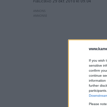
29 okt 2010 kl 09.04
PUBLICERAD
ANNONS
www.kamer
If you wish 
sensitive in
confirm you
continue se
information 
further disc
participants
Downstream 
Please note