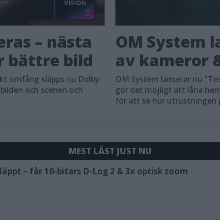
eras – nästa
OM System la
 bättre bild
av kameror &
skt omfång släpps nu Dolby
OM System lanserar nu "Tes
 bilden och scenen och
gör det möjligt att låna h
för att se hur utrustningen
MEST LÄST JUST NU
äppt – får 10-bitars D-Log 2 & 3x optisk zoom