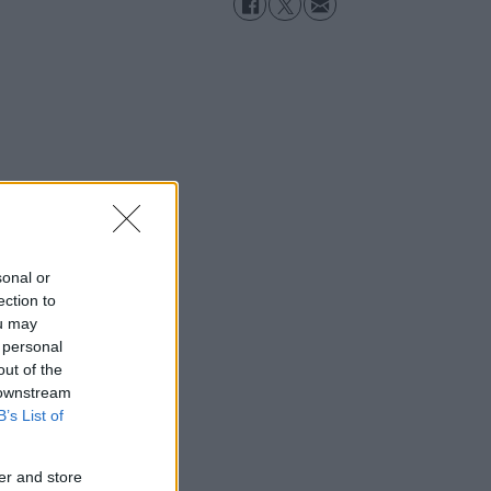
sonal or
ection to
ou may
 personal
out of the
 downstream
B’s List of
er and store