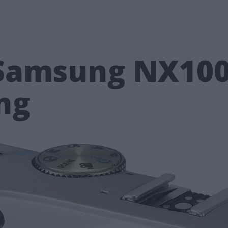
 Samsung NX10
ng