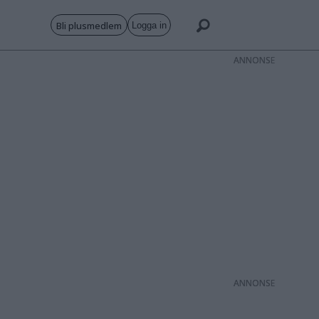
Bli plusmedlem
Logga in
ANNONS
ANNONS