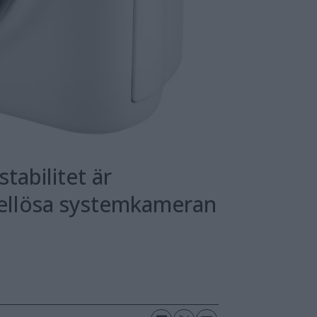
tabilitet är
egellösa systemkameran