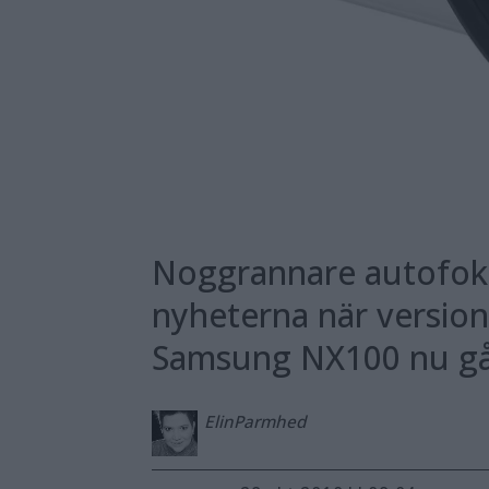
Noggrannare autofokus
nyheterna när version
Samsung NX100 nu går
Elin
Parmhed