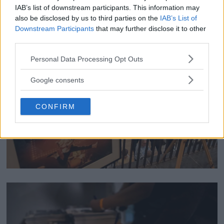
IAB’s list of downstream participants. This information may
also be disclosed by us to third parties on the
IAB’s List of
Downstream Participants
that may further disclose it to other
third parties.
Please note that this website/app uses one or more Google
Personal Data Processing Opt Outs
services and may gather and store information including but
not limited to your visit or usage behaviour. You may click to
Google consents
grant or deny consent to Google and its third-party tags to
use your data for below specified purposes in below Google
CONFIRM
consent section.