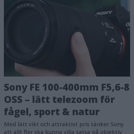
Sony FE 100-400mm F5,6-8
OSS – lätt telezoom för
fågel, sport & natur
Med lätt vikt och attraktivt pris tänker Sony
att allt fler ska kunna vilja satsa på objektiv