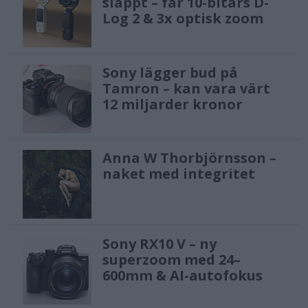
släppt – får 10-bitars D-
Log 2 & 3x optisk zoom
Sony lägger bud på
Tamron – kan vara värt
12 miljarder kronor
Anna W Thorbjörnsson –
naket med integritet
Sony RX10 V – ny
superzoom med 24–
600mm & AI-autofokus