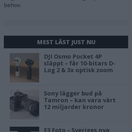
behov.
MEST LÄST JUST NU
DJI Osmo Pocket 4P
släppt – får 10-bitars D-
Log 2 & 3x optisk zoom
Sony lägger bud på
Tamron – kan vara värt
12 miljarder kronor
F3 Foto – Sveriges nya