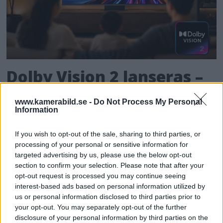
Dolby Vision 2 lanseras –
nästa generation HDR ger
www.kamerabild.se -
Do Not Process My Personal
Information
bättre bild
If you wish to opt-out of the sale, sharing to third parties, or
För de som älskar både film och dynamiskt
processing of your personal or sensitive information for
omfång släpps nu Dolby Vision 2, en ny
targeted advertising by us, please use the below opt-out
bildmotor som analyserar bilden och scenen
section to confirm your selection. Please note that after your
och förbättrar den för tittaren.
opt-out request is processed you may continue seeing
interest-based ads based on personal information utilized by
us or personal information disclosed to third parties prior to
your opt-out. You may separately opt-out of the further
disclosure of your personal information by third parties on the