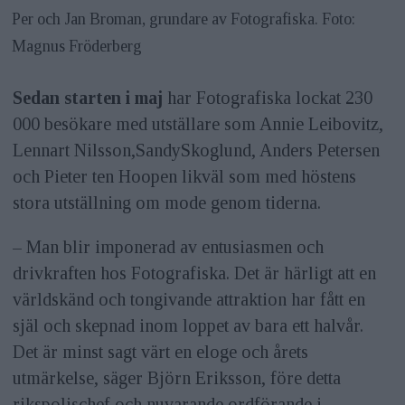
Per och Jan Broman, grundare av Fotografiska. Foto:
Magnus Fröderberg
Sedan starten i maj
har Fotografiska lockat 230
000 besökare med utställare som Annie Leibovitz,
Lennart Nilsson,SandySkoglund, Anders Petersen
och Pieter ten Hoopen likväl som med höstens
stora utställning om mode genom tiderna.
– Man blir imponerad
av entusiasmen och
drivkraften hos Fotografiska. Det är härligt att en
världskänd och tongivande attraktion har fått en
själ och skepnad inom loppet av bara ett halvår.
Det är minst sagt värt en eloge och årets
utmärkelse, säger Björn Eriksson, före detta
rikspolischef och nuvarande ordförande i