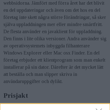
webbsidorna. Jämfört med förra året har det blivit
en del uppdateringar och även om det hos en del
företag inte skett några större förändringar, så sker
själva uppladdningen mer eller mindre smärtfritt.
De flesta använder en javaklient för uppladdning.
Den finns i lite olika versioner. Andra använder sig
av operativsystemets inbyggda filhanterare
Windows Explorer eller Mac osx Finder. En del
företag erbjuder ett klientprogram som man enkelt
installerar på sin dator. Därefter är det mycket lätt
att beställa och man slipper skriva in
användaruppgifter och dylikt.
Prisjakt
ANNONS