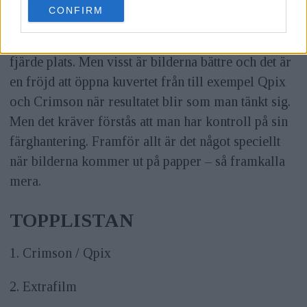
fallet med fotolabb också. Det kostar mer än
CONFIRM
consent section.
dubbelt så mycket hos testets vinnare Crimson och
Qpix än vad det gör hos Fujifilm som kom på
fjärde plats. Men visst är bilderna bättre och det är
en fröjd att öppna kuvertet från till exempel Qpix
och Crimson när resultatet blir som man tänkt sig.
Men det kräver förstås att man har kontroll på sin
färghantering. Framför allt är det något speciellt
när bilderna kommer ut på papper – så framkalla
mera.
TOPPLISTAN
1. Crimson / Qpix
2. Extrafilm