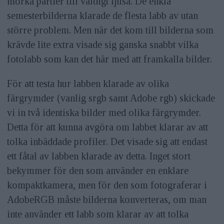
mörka partier till väldigt ljusa. De enkla
semesterbilderna klarade de flesta labb av utan
större problem. Men när det kom till bilderna som
krävde lite extra visade sig ganska snabbt vilka
fotolabb som kan det här med att framkalla bilder.
För att testa hur labben klarade av olika
färgrymder (vanlig srgb samt Adobe rgb) skickade
vi in två identiska bilder med olika färgrymder.
Detta för att kunna avgöra om labbet klarar av att
tolka inbäddade profiler. Det visade sig att endast
ett fåtal av labben klarade av detta. Inget stort
bekymmer för den som använder en enklare
kompaktkamera, men för den som fotograferar i
AdobeRGB måste bilderna konverteras, om man
inte använder ett labb som klarar av att tolka