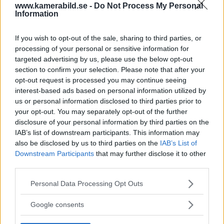
www.kamerabild.se -
Do Not Process My Personal
Det finns många företag som erbjuder
Information
framkallning och de flesta erbjuder även andra
fotoprodukter förutom vanliga papperskopior.
If you wish to opt-out of the sale, sharing to third parties, or
processing of your personal or sensitive information for
Konkurrensen är stor och ofta leder detta till lägre
targeted advertising by us, please use the below opt-out
priser, men prisbilden har inte ändrat sig nämnvärt
section to confirm your selection. Please note that after your
mot föregående år. Men det kan tilläggas att det
opt-out request is processed you may continue seeing
interest-based ads based on personal information utilized by
mesta blir dyrare med tiden och således innebär
us or personal information disclosed to third parties prior to
samma pris egentligen en form av prissänkning.
your opt-out. You may separately opt-out of the further
disclosure of your personal information by third parties on the
Med lägre priser följer ofta sämre kvalitet och
IAB’s list of downstream participants. This information may
sämre material. En del av labben använder ett
also be disclosed by us to third parties on the
IAB’s List of
tunnare papper för att kunna hålla ett lägre pris.
Downstream Participants
that may further disclose it to other
third parties.
Andra lyckas hålla ett relativt lågt pris trots att man
inte sparar in på fotopapperet. Själv föredrar jag
Please note that this website/app uses one or more Google
Personal Data Processing Opt Outs
services and may gather and store information including but
ett högre pris om jag får mina bilder utskrivna på
not limited to your visit or usage behaviour. You may click to
Google consents
ett bättre papper. Dyrast är inte alltid bäst och så är
grant or deny consent to Google and its third-party tags to
use your data for below specified purposes in below Google