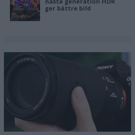
nästa generation HDR
ger bättre bild