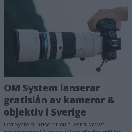
OM System lanserar
gratislån av kameror &
objektiv i Sverige
OM System lanserar nu "Test & Wow"-
programmet i Sverige, vilket gör det möjligt