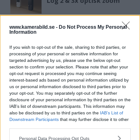
Log 2 & 3x optisk zoom
Sony lägger bud på
www.kamerabild.se -
Do Not Process My Personal
Tamron – kan vara värt
Information
12 miljarder kronor
If you wish to opt-out of the sale, sharing to third parties, or
processing of your personal or sensitive information for
targeted advertising by us, please use the below opt-out
OM System lanserar
section to confirm your selection. Please note that after your
gratislån av kameror &
opt-out request is processed you may continue seeing
objektiv i Sverige
interest-based ads based on personal information utilized by
us or personal information disclosed to third parties prior to
your opt-out. You may separately opt-out of the further
disclosure of your personal information by third parties on the
Sony FE 100-400mm F5,6-8
IAB’s list of downstream participants. This information may
OSS – lätt telezoom för
also be disclosed by us to third parties on the
IAB’s List of
fågel, sport & natur
Downstream Participants
that may further disclose it to other
third parties.
Please note that this website/app uses one or more Google
Personal Data Processing Opt Outs