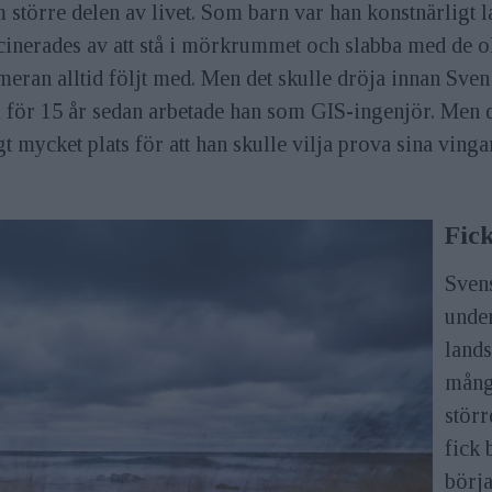
 större delen av livet. Som barn var han konstnärligt 
cinerades av att stå i mörkrummet och slabba med de ol
meran alltid följt med. Men det skulle dröja innan Sven 
l för 15 år sedan arbetade han som GIS-ingenjör. Men då
igt mycket plats för att han skulle vilja prova sina ving
Fic
Svens
under
land
många
störr
fick 
börja