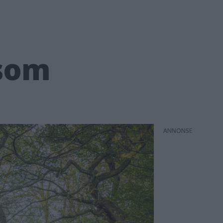
 som
ANNONS