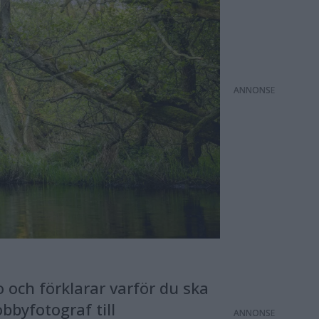
ANNONS
 och förklarar varför du ska
bbyfotograf till
ANNONS