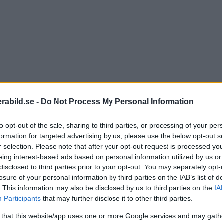
abild.se -
Do Not Process My Personal Information
to opt-out of the sale, sharing to third parties, or processing of your per
ästan som meditation. Jag går ner i varv och blir närva
formation for targeted advertising by us, please use the below opt-out s
r selection. Please note that after your opt-out request is processed y
ner av platsen på ett sätt som jag inte gör annars. Sen h
eing interest-based ads based on personal information utilized by us or
se av platsen.
disclosed to third parties prior to your opt-out. You may separately opt-
losure of your personal information by third parties on the IAB’s list of
. This information may also be disclosed by us to third parties on the
IA
agångssätt när han är ute och fotograferar landskap. Me
Participants
that may further disclose it to other third parties.
 that this website/app uses one or more Google services and may gath