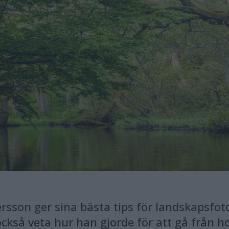
sson ger sina bästa tips för landskapsfoto
också veta hur han gjorde för att gå från ho