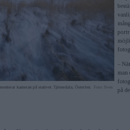
bestä
vanli
mång
portr
möjli
fotog
– Nä
man o
fotog
 monterar kameran på stativet. Tjörnedala, Österlen.
Foto: Sven
på de