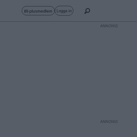
Bli plusmedlem
Logga in
ANNONS
ANNONS