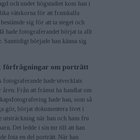
lagd och under högstadiet kom han i
ika vätskorna för att framkalla
bestämde sig för att ta steget och
 hade fotograferandet börjat ta allt
ar. Samtidigt började han känna sig
k förfrågningar om porträtt
 fotograferande hade utvecklats
 åren. Från att främst ha handlat om
skapsfotografering hade han, som så
 gör, börjat dokumentera livet i
e utsträckning när han och hans fru
barn. Det ledde i sin tur till att han
de fota en del porträtt. När han